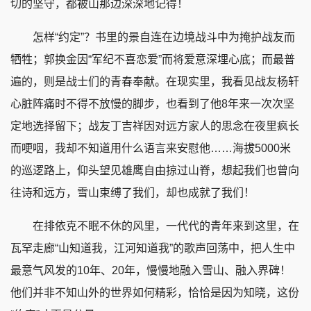
切的坚守，都被山那边深深地记得！
怎样“约定”？书里的景自连在边境战斗中为掩护战友而
牺牲；郭换金因“军纪不喜恋爱”而将爱意深埋心底；而最普
遍的，则是战士们的青春奉献。在现实里，我看见战友杨轩
心脏阵痛时不得不放慢的脚步，也看到了他8年来一次次坚
定地选择留下；战友丁吉祥因对远方家人的思念在夜里疯长
而哽咽，我却不知道用什么语言来安慰他……海拔5000米
的巡逻路上，仰头望见雄鹰自由掠过山脊，想起我们也曾向
往诗和远方，雪山束缚了我们，却也成就了我们！
在排依克不眠不休的风里，一代代的青年来到这里，在
瓦罕走廊“山知道我，江河知道我”的歌声回荡中，把人生中
最意气风发的10年、20年，慢慢地融入雪山、融入界碑！
他们并非不知山外的世界如何精彩，恰恰是因为知晓，这份