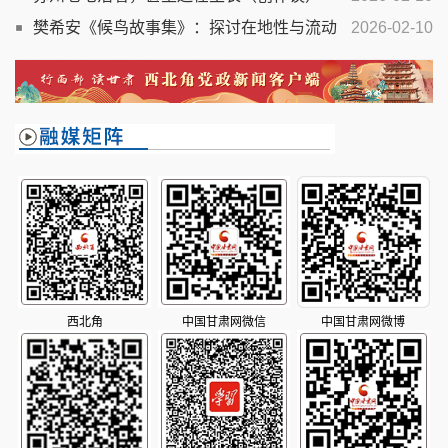
樊希安《候鸟故事集》：探讨在地性与流动
2026-02-10
性的文学表达
西北角
中国甘肃网微信
中国甘肃网微博