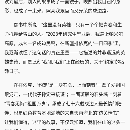
读到最后，别人的故事成了一面镜子，映照出我自己的身
影，也成了一束光，照亮我艰巨而又光荣的戍边路。
像书中所说，“这里没有英雄，只有一个个把青春和生
命抵押给雪山的人。”2023年研究生毕业后，我踏上帕米尔
高原，成为一名戍边民警，在新疆排依克的“一日四季”里，
我逐渐读懂了这句话的真正重量——它描述的并非遥远的英
雄史诗，而是此刻“我”和“我们”正在经历的，关于“约定”的寂
静日子。
在排依克，“约定”是一块石头，上面刻着“一辈子爱祖国
跟党走，一代代子孙定来接班”；一面斑驳的石头墙上刻着
“青春无悔”“祖国万岁”，承载了七十六载戍边人最长情的陪
伴；也是红色教育基地满墙的来自天南海北的“边关情书”，
让我们懂得，这里的故事，不仅云知道，我们在山的这头一