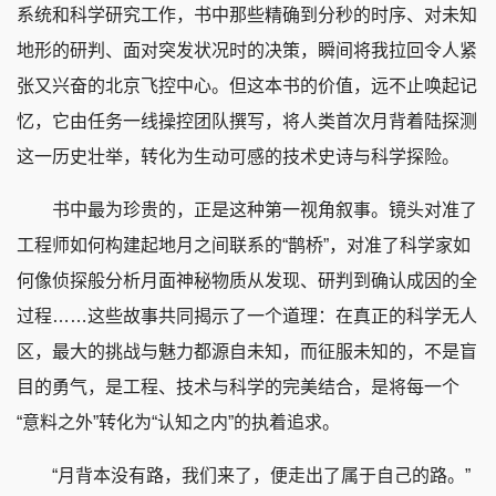
系统和科学研究工作，书中那些精确到分秒的时序、对未知
地形的研判、面对突发状况时的决策，瞬间将我拉回令人紧
张又兴奋的北京飞控中心。但这本书的价值，远不止唤起记
忆，它由任务一线操控团队撰写，将人类首次月背着陆探测
这一历史壮举，转化为生动可感的技术史诗与科学探险。
书中最为珍贵的，正是这种第一视角叙事。镜头对准了
工程师如何构建起地月之间联系的“鹊桥”，对准了科学家如
何像侦探般分析月面神秘物质从发现、研判到确认成因的全
过程……这些故事共同揭示了一个道理：在真正的科学无人
区，最大的挑战与魅力都源自未知，而征服未知的，不是盲
目的勇气，是工程、技术与科学的完美结合，是将每一个
“意料之外”转化为“认知之内”的执着追求。
“月背本没有路，我们来了，便走出了属于自己的路。”