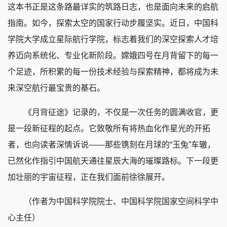
这本书正是这条路最详实的筑路日志，也是面向未来的启航
指南。如今，探索太空的国家行动步履坚实。近日，中国科
学院大学成立星际航行学院，标志着我们的深空探索人才培
养迈向系统化、专业化新阶段。嫦娥四号在月背留下的每一
个足迹，所积累的每一份技术经验与探索精神，都将成为未
来深空航行最宝贵的基石。
《月背征途》记录的，不仅是一次任务的圆满收官，更
是一段新征程的起点。它致敬所有将热血化作星光的开拓
者，也向读者深情诉说——那些镌刻在月球的“玉兔”车辙，
已然化作指引中国航天通往星辰大海的璀璨路标。下一段更
加壮丽的宇宙征程，正在我们面前徐徐展开。
（作者为中国科学院院士、中国科学院国家空间科学中
心主任）