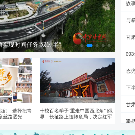
故
与
甘肃
开引游客
69
态势
下
甘肃
|他们，选择把青
十校百名学子“重走中国西北角” |俄
章丝路逐光
界：长征路上扭转危局，决定红军
添
命运的关键坐标
单