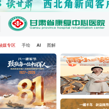
甘
甘
黄
融媒专区
手绘
AI
图解