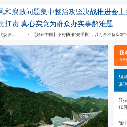
风和腐败问题集中整治攻坚决战推进会上
责扛责 真心实意为群众办实事解难题
发新生
【好评中国】下好防汛“先手棋”，以万全准备应对“七下
胡
讲
任振
10
“新