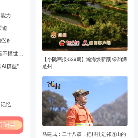
灾能力
渠道
国经济
巴西共产党副主席受访表示：“不了解中国，就看不懂世界”
【小陇画报·529期】瀚海焕新颜 绿韵满
AI模型”
瓜州
史记忆
马建成：二十八载，把根扎进祁连山的