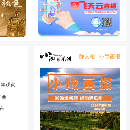
陇人相
小陇画报
周年观察
参会
布