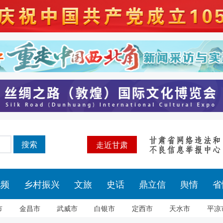
搜索
走近甘肃
视频
乡村振兴
文旅
史话
鼎立信
舆情
省
市
金昌市
武威市
白银市
定西市
天水市
平凉