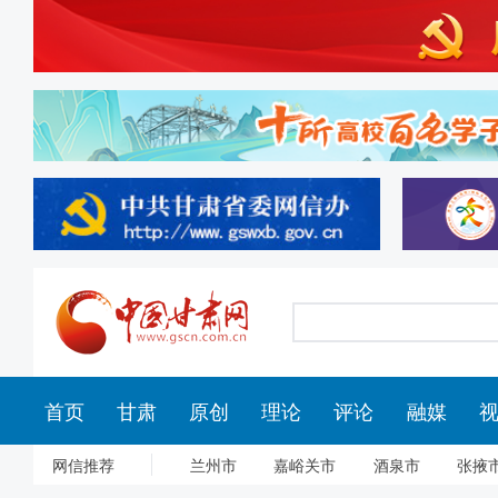
首页
甘肃
原创
理论
评论
融媒
网信推荐
兰州市
嘉峪关市
酒泉市
张掖