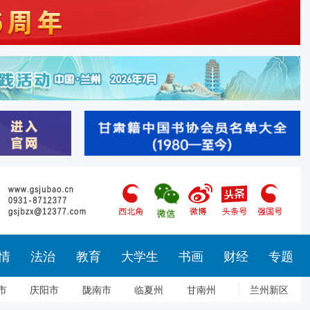
情
法治
教育
大学生
书画
财经
专题
市
庆阳市
陇南市
临夏州
甘南州
兰州新区