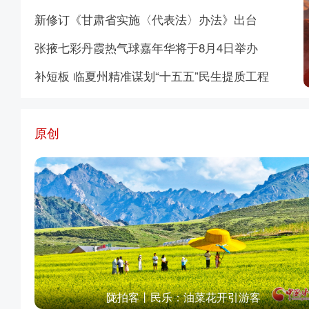
新修订《甘肃省实施〈代表法〉办法》出台
张掖七彩丹霞热气球嘉年华将于8月4日举办
补短板 临夏州精准谋划“十五五”民生提质工程
原创
陇拍客丨民乐：油菜花开引游客