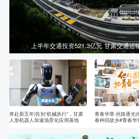
陇拍客丨民乐：油菜花
奔赴新五年|告别“机械执行”，甘肃
青春华章·丝路逐光
人形机器人加速场景化应用落地
春种回故乡#青春华