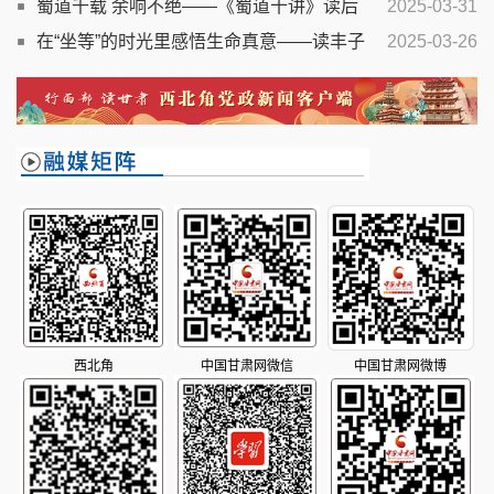
昌：只为百姓梦圆》
蜀道千载 余响不绝——《蜀道十讲》读后
2025-03-31
在“坐等”的时光里感悟生命真意——读丰子
2025-03-26
恺散文集《坐等花开》
西北角
中国甘肃网微信
中国甘肃网微博