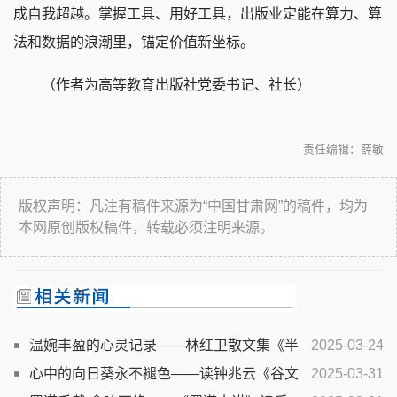
成自我超越。掌握工具、用好工具，出版业定能在算力、算
法和数据的浪潮里，锚定价值新坐标。
（作者为高等教育出版社党委书记、社长）
责任编辑：薛敏
版权声明：凡注有稿件来源为“中国甘肃网”的稿件，均为
本网原创版权稿件，转载必须注明来源。
温婉丰盈的心灵记录——林红卫散文集《半
2025-03-24
城月光半城河》阅读随感
心中的向日葵永不褪色——读钟兆云《谷文
2025-03-31