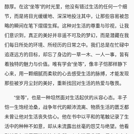
醇厚。在这“坐等”的时光里，他没有错过生活的任何一个细
节，而是将目光缓缓地、深深地投注其中，让那些容易被忽
略的瞬间在笔下熠熠生辉。这种对生活的尊重与珍视，让我
们意识到，真正的美好并非遥不可及的梦幻，而是潜藏在我
们每日所处的环境、所经历的日常之中。我们总是在忙碌中
追逐远方的目标，却忘了身边的一草一木、一人一事，皆有
着独特的魅力与价值。唯有学会“坐等”，像丰子恺那样静下
心来，用一颗细腻而柔软的心去感受生活的脉搏，才能发现
那些被岁月尘封的美好，重新找回对生活的热爱与敬畏。
“坐等”，也是一种坦然面对生活起伏的从容心态。丰子
恺一生饱经沧桑，战争年代的颠沛流离、物质生活的匮乏都
未曾让他对生活丧失信心。他在书中以平和的笔触记录了生
活中的种种不如意，却从未流露出丝毫的怨艾与绝望。他看