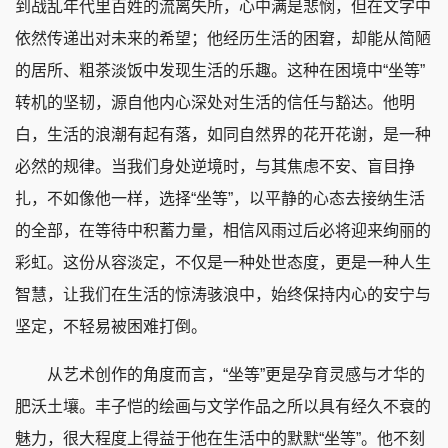
到战乱年代里百姓的流离失所，心中满是悲悯，但在文字中
依然传递出对未来的希望；他经历生活的困窘，却能从简陋
的居所、粗茶淡饭中发现生活的乐趣。这种在困境中“坐等”
转机的坚韧，源自他内心深处对生活的信任与豁达。他明
白，生活的浪潮有起有落，如同自然界的花开花谢，是一种
必然的规律。当我们身处逆境时，与其焦虑不安、盲目挣
扎，不如像他一样，选择“坐等”，以平静的心态去接纳生活
的全部，在等待中积蓄力量，相信风雨过后必将迎来绚丽的
彩虹。这份从容淡定，不仅是一种处世态度，更是一种人生
智慧，让我们在生活的惊涛骇浪中，始终保持内心的安宁与
坚定，不轻易被困难打倒。
从艺术创作的角度而言，“坐等”更是孕育灵感与才华的
肥沃土壤。丰子恺的绘画与文学作品之所以具有经久不衰的
魅力，很大程度上得益于他在生活中的默默“坐等”。他不刻