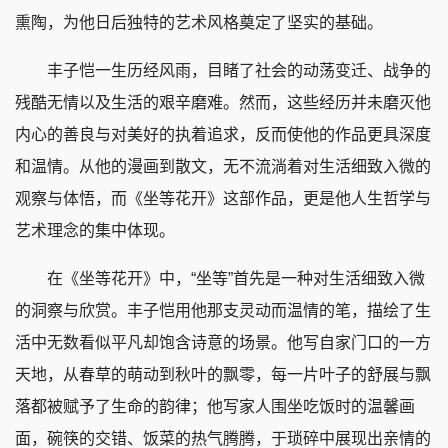
熏陶，为他日后独特的艺术风格奠定了坚实的基础。
丰子恺一生历经风雨，目睹了社会的动荡变迁、战争的
残酷无情以及生活的艰辛磨难。然而，这些经历并未磨灭他
内心的善良与对美好的执着追求，反而使他的作品更具深度
和温情。从他的漫画到散文，无不流淌着对生活细致入微的
观察与体悟，而《坐等花开》这部作品，更是他人生哲学与
艺术理念的集中体现。
在《坐等花开》中，“坐等”首先是一种对生活细致入微
的洞察与欣赏。丰子恺用他那支灵动而温情的笔，描绘了生
活中无数看似平凡却饱含诗意的场景。他写自家门口的一方
天地，从春草的萌动到秋叶的飘零，每一片叶子的舒展与飘
落都被赋予了生命的韵律；他写家人围坐吃饭时的温馨画
面，碗筷的交错、饭菜的热气腾腾，于琐碎中展现出亲情的