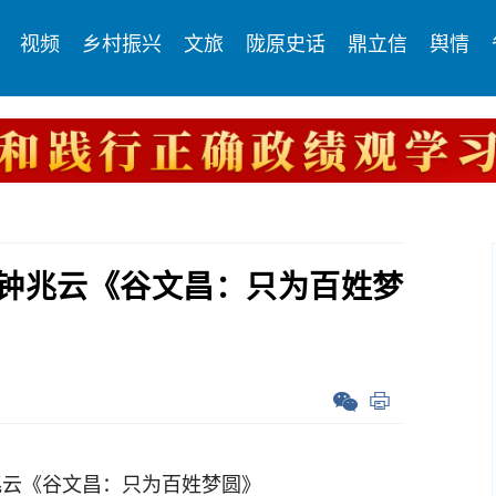
视频
乡村振兴
文旅
陇原史话
鼎立信
舆情
钟兆云《谷文昌：只为百姓梦
云《谷文昌：只为百姓梦圆》