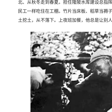
北、从秋冬走到春夏。担任隆陂水库建设总指
民工一样吃住在工棚。竹片当床板、稻草当褥
土挖土，从不落下。上夜班加餐，他总是让别