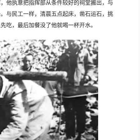
挥，他执意把指挥部从条件较好的祠堂搬出，与
子。与民工一样，清晨五点起床，凿石运石，挑
人先吃，最后加餐没了他就喝一杯开水。