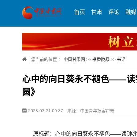
首页
甘肃
评论
融媒
您当前的位置 ：
中国甘肃网
>>
书香陇原
>>
书评
心中的向日葵永不褪色——读
圆》
2025-03-31 09:37
来源：中国青年报客户端
原标题：心中的向日葵永不褪色——读钟兆