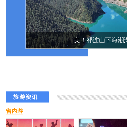
甘肃临洮：绿水青
陇