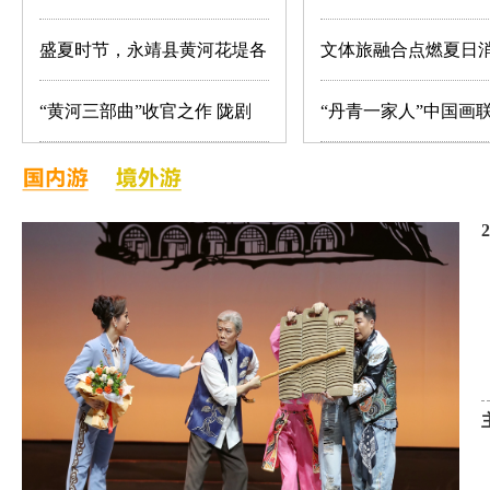
暖人心
香之夜
盛夏时节，永靖县黄河花堤各
文体旅融合点燃夏日
类花卉竞相绽放
七里河区文旅市场持
“黄河三部曲”收官之作 陇剧
“丹青一家人”中国画
《大塬道情》成功首演
威开展