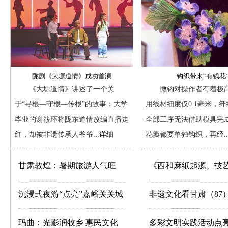
剧
《大
塬
道
情》
成
陇剧《大塬道情》成功首演
钩织带来“有钱花
功
《大塬道情》讲述了一个关
微钩对操作者有着极
首
于“寻根—守根—传根”的故事：大学
用线材细度仅0.1毫米，
演
毕业的谢筱环将陇东道情改编直播走
全部工序无法借助模具完
红，却被非遗传承人爷爷
...详细
花瓣都要单独钩织，再经
.
甘肃敦煌：暑期旅游人气旺
《西和麻纸起源、技
承》一书出版发行
沉浸式夜游“点亮”嘉峪关关城
非遗文化看甘肃（87
文旅
绣娘李艳梅 钩织带来“
玛曲：光影润牧乡 惠民文化
多彩文明实践活动点