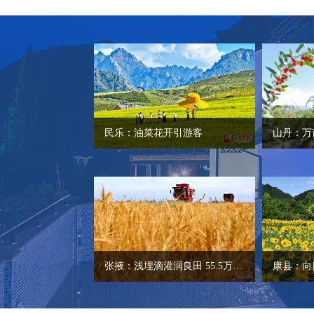
民乐：油菜花开引游客
山丹：万
张掖：浅埋滴灌润良田 55.5万亩小麦喜开镰
康县：向