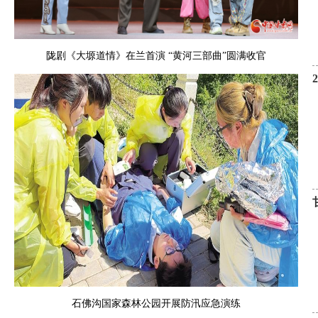
陇剧《大塬道情》在兰首演 “黄河三部曲”圆满收官
石佛沟国家森林公园开展防汛应急演练