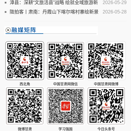
漳县：深耕“文旅活县”战略 绘就全域旅游新
2026-05-29
画卷
陇拍客丨肃南：丹霞山下喀尔喀村寨绘新景
2026-05-28
西北角
中国甘肃网微信
中国甘肃网微博
微博甘肃
学习强国
今日头条号