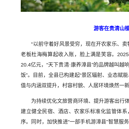
游客在贵清山
“以前守着好风景受穷，现在开农家乐、卖特
老板杜海梅算起收入账，脸上满是笑容。202
20.4亿元，“天下贵清·康养漳县”的品牌越叫
饭”。目前，全县已构建起“景区辐射、业态赋
值与内涵双提升，村容村貌、人居环境焕然一
为持续优化文旅营商环境、提升游客出行体
建立健全民宿、酒店、农家乐标准化监管体系
序。同时，加快推进“一部手机游漳县”智慧服