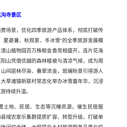
北沟寺景区
费场景，优化四季旅游产品体系，彻底打破传
、夏避暑、秋观景、冬冰雪”的全季旅游发展模
贵清山植物园百万株郁金香竞相盛开，连片花海
遮阳山凭借优越的森林植被与清凉气候，成为周
，山间层林尽染、叠翠流金，斑斓秋景引得游人
，大草滩镇新联村常态化举办冰雪嘉年华，沉浸
旅游持续升温。
土地、民居、生态等沉睡资源，催生民宿服
动县域农家乐集群提质扩容、转型升级，打破单