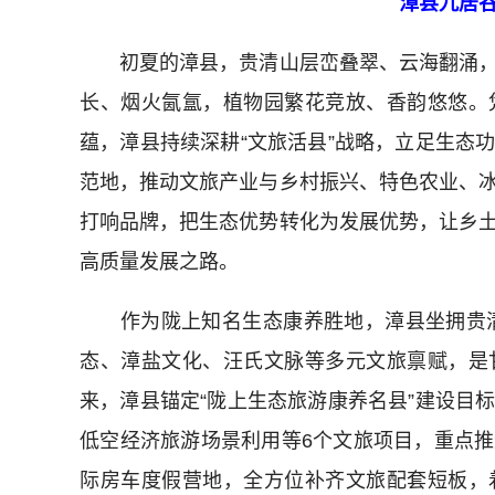
漳县九居
初夏的漳县，贵清山层峦叠翠、云海翻涌，
长、烟火氤氲，植物园繁花竞放、香韵悠悠。
蕴，漳县持续深耕“文旅活县”战略，立足生态
范地，推动文旅产业与乡村振兴、特色农业、
打响品牌，把生态优势转化为发展优势，让乡
高质量发展之路。
作为陇上知名生态康养胜地，漳县坐拥贵清
态、漳盐文化、汪氏文脉等多元文旅禀赋，是
来，漳县锚定“陇上生态旅游康养名县”建设目
低空经济旅游场景利用等6个文旅项目，重点
际房车度假营地，全方位补齐文旅配套短板，