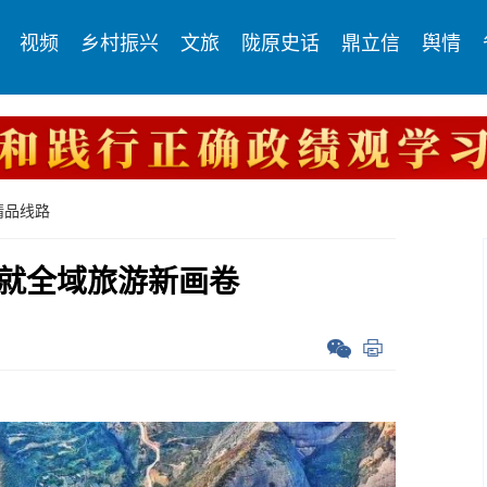
视频
乡村振兴
文旅
陇原史话
鼎立信
舆情
精品线路
绘就全域旅游新画卷