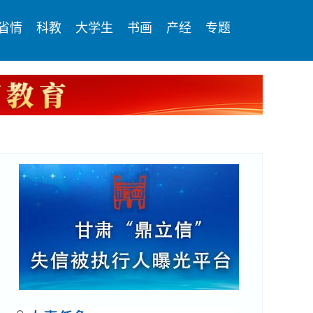
省情
科教
大学生
书画
产经
专题