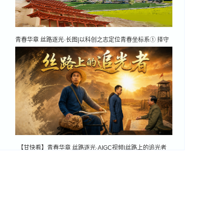
青春华章 丝路逐光·长图|以科创之志定位青春坐标系① 择守
故土 不负韶华
【甘快看】青春华章 丝路逐光·AIGC视频|丝路上的追光者