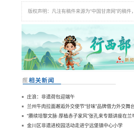
版权声明：凡注有稿件来源为“中国甘肃网”的稿
庄浪：非遗荷包迎端午
兰州牛肉拉面邂逅外交使节“甘味”品牌借力外交舞
“赓续培黎文脉·厚植赤子家风”张孔来专题讲座在兰
金川区非遗进校园活动走进宁远堡镇中心小学