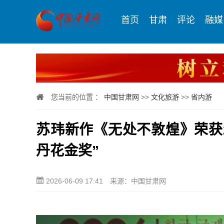
首页
甘肃
评论
融媒
您当前的位置 ：
中国甘肃网
>>
文化旅游
>>
省内游
苏玮新作《无处不敦煌》荣获2
丹花金奖”
2026-06-09 17:41
来源：中国甘肃网