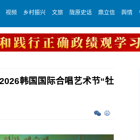
视频
乡村振兴
文旅
陇原史话
鼎立信
舆情
026韩国国际合唱艺术节“牡