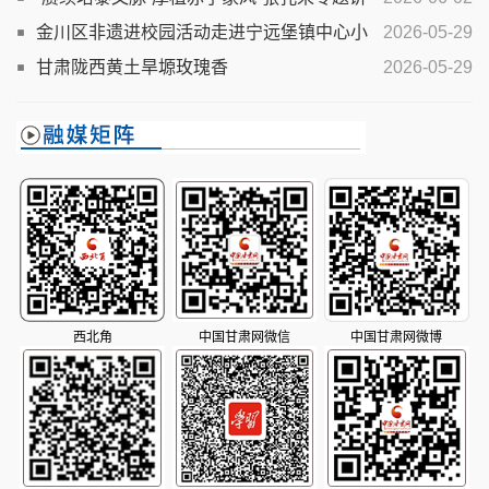
座在兰举办
金川区非遗进校园活动走进宁远堡镇中心小
2026-05-29
学
甘肃陇西黄土旱塬玫瑰香
2026-05-29
西北角
中国甘肃网微信
中国甘肃网微博