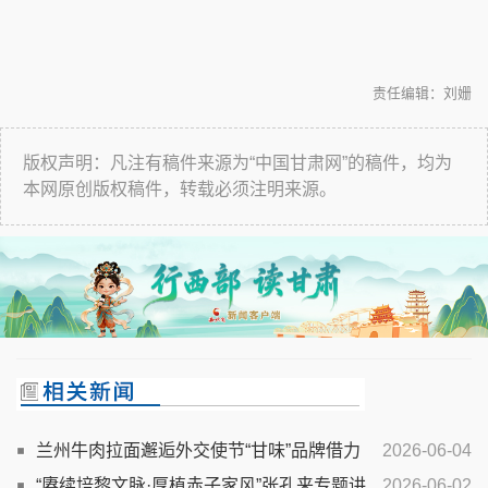
责任编辑：刘姗
版权声明：凡注有稿件来源为“中国甘肃网”的稿件，均为
本网原创版权稿件，转载必须注明来源。
兰州牛肉拉面邂逅外交使节“甘味”品牌借力
2026-06-04
外交舞台走向世界
“赓续培黎文脉·厚植赤子家风”张孔来专题讲
2026-06-02