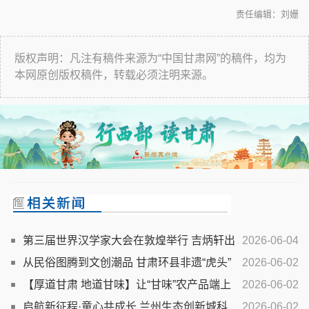
责任编辑：刘姗
版权声明：凡注有稿件来源为“中国甘肃网”的稿件，均为
本网原创版权稿件，转载必须注明来源。
第三届世界汉学家大会在敦煌举行 吉炳轩出
2026-06-04
席并作主旨讲话 胡昌升刘海星致辞
从民俗图腾到文创潮品 甘肃环县非遗“虎头”
2026-06-02
元素焕发新活力
【厚道甘肃 地道甘味】让“甘味”农产品端上
2026-06-02
海外餐桌——“甘味”会世界兰州牛肉拉面邂逅外交使节活
启航新征程·童心共成长 兰州生态创新城科
2026-06-02