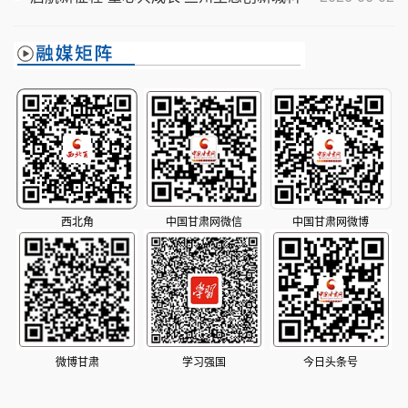
动侧记
创研学基地正式对外开放
西北角
中国甘肃网微信
中国甘肃网微博
微博甘肃
学习强国
今日头条号