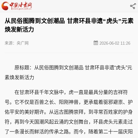
从民俗图腾到文创潮品 甘肃环县非遗“虎头”元素
焕发新活力
来源：央广网
2026-06-02 11:26
原标题：从民俗图腾到文创潮品 甘肃环县非遗“虎头”元
素焕发新活力
在甘肃环县千年文脉中，虎一直是最具分量的吉祥符
号。它不仅是百兽之长、阳刚神兽，更承载着驱邪避祟、护
佑平安的美好期许。从远古图腾崇拜，到寻常百姓家的护身
符，再到今天国潮风起云涌的文创舞台，环县虎头元素走过
了一条漫长而鲜活的传承之路。而今，随着第二十一届庆阳