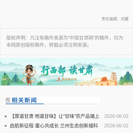
责任编辑：刘姗
版权声明：凡注有稿件来源为“中国甘肃网”的稿件，均为
本网原创版权稿件，转载必须注明来源。
【厚道甘肃 地道甘味】让“甘味”农产品端上
2026-06-02
海外餐桌——“甘味”会世界兰州牛肉拉面邂逅外交使节活
启航新征程·童心共成长 兰州生态创新城科
2026-06-02