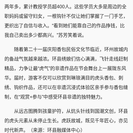
两年多，累计教授学员超400人。这些学员大多是周边的全
职妈妈或留守妇女，一根钩针不仅让她们掌握了一门手艺，
更织出了自信与收入。“看到她们能靠自己的作品挣钱，比
我自己卖出多少都高兴。”苏芳笑着说。
随着第二十一届庆阳香包民俗文化节临近，环州故城内
的备战气氛越来越浓。环县绣娘们信心满满，飞针走线赶制
精品，力争让最“虎气”的非遗作品在节会舞台上一展陇东风
华。届时，游客不仅可以欣赏到琳琅满目的虎头香包、刺
绣、钩织作品，还可以在非遗沉浸式体验区亲手参与香包缝
制，在“观赏+参与”中感受环县非遗的独特魅力。
从远古图腾到孩童护符，从炕头针线到国潮文创，环县
的虎头元素从未停止生长。虎跃故城，既见千年匠心，亦见
时代新声。（来源：环县融媒体中心）