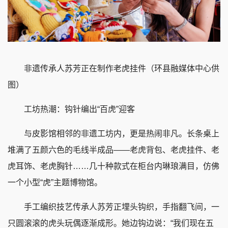
非遗传承人苏芳正在制作老虎挂件（环县融媒体中心供
图）
工坊热潮：钩针编出“百虎”迎客
与皮影馆相邻的非遗工坊内，更是热闹非凡。长条桌上
堆满了五颜六色的毛线半成品——老虎背包、老虎挂件、老
虎耳饰、老虎胸针……几十种款式在柜台内琳琅满目，仿佛
一个小型“虎”主题博物馆。
手工编织技艺传承人苏芳正埋头钩织，手指翻飞间，一
只圆滚滚的虎头玩偶逐渐成形。她边钩边说：“我们现在五