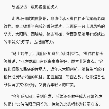
故城探访：皮影馆里画虎人
走进环州故城皮影馆，非遗传承人曹伟伟正伏案画老虎
纹样。案上摊着半完成的香包绣片，正面是一只卡通风格的
萌虎，大眼睛、圆脑袋，憨态可掬；背面则是她用针线绣出
的甲骨文“虎”字，古拙而有力。
“马上端午了，我们正加班加点赶制香包。”曹伟伟抬头
笑着说，“老虎香囊自古以来寓意美好，顾客非常喜欢。”这
位扎根陇东民俗的传承人，近年来大胆创新。她将生肖纹样
设计成灵动卡通的风格，正面童趣，背面古韵，让非遗香包
既保留了文化根脉，又符合年轻人的审美。
“今年我从网上受到启发，后续还会做些成人可戴的虎
头帽！”曹伟伟眼里闪着光。传统的虎头帽多为孩童准备，