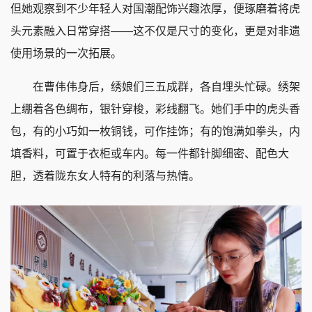
但她观察到不少年轻人对国潮配饰兴趣浓厚，便琢磨着将虎
头元素融入日常穿搭——这不仅是尺寸的变化，更是对非遗
使用场景的一次拓展。
在曹伟伟身后，绣娘们三五成群，各自埋头忙碌。绣架
上绷着各色绸布，银针穿梭，彩线翻飞。她们手中的虎头香
包，有的小巧如一枚铜钱，可作挂饰；有的饱满如拳头，内
填香料，可置于衣柜或车内。每一件都针脚细密、配色大
胆，透着陇东女人特有的利落与热情。