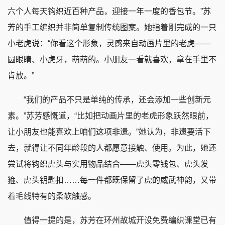
六个人每天钩织近百种产品，迎接一年一度的香包节。”苏
芳的手工编织并非简单复制传统图案。她指着刚完成的一只
小老虎说：“你看这个形象，灵感来自动画片里的老虎——
圆眼睛、小虎牙，萌萌的。小朋友一看就喜欢，拿在手里不
肯放。”
“我们的产品不只是单纯的传承，还会添加一些创新元
素。”苏芳感慨道，“比如把动画片里的老虎形象跃然眼前，
让小朋友也能喜欢上咱们这项非遗。”她认为，非遗要活下
去，就得让不同年龄段的人都愿意接触、使用。为此，她还
尝试将钩织虎头与实用物品结合——虎头零钱包、虎头发
箍、虎头钥匙扣……每一件都既保留了虎的威武神韵，又带
着毛线特有的柔软触感。
值得一提的是，苏芳在环州故城开设免费编织课堂已有