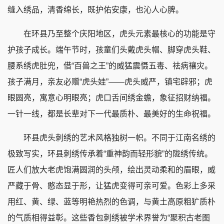
缝入绣品，清香绵长，既护佑安康，也沁人心脾。
在环县乃至整个庆阳地区，虎头元素最核心的功能是守
护孩子成长。端午节时，孩童们头戴虎头帽、脚穿虎头鞋、
腰系绣虎肚兜，借“百兽之王”的威猛震慑五毒、祛病禳灾。
孩子满月，亲友必赠“虎头娃”——虎头威严，镇宅辟邪；虎
眼圆亮，寓意心明眼亮；虎口舌间绣金蟾，象征招财纳福。
一针一线，都是长辈对下一代最质朴、最美好的生命祝福。
环县虎头刺绣的艺术风格独树一帜。不同于江南名绣的
极致写实，环县刺绣传承着“重神韵而轻形貌”的陇绣传统。
匠人们放大老虎饱满圆润的头颅，绘出灵动柔和的眉眼，威
严藏于骨、憨态显于形，让猛虎变得可亲可爱。色彩上多采
用红、黄、绿、蓝等明艳热烈的色调，与黄土高原粗犷质朴
的气质相得益彰。这些香包刺绣被学术界誉为“聚积古老图