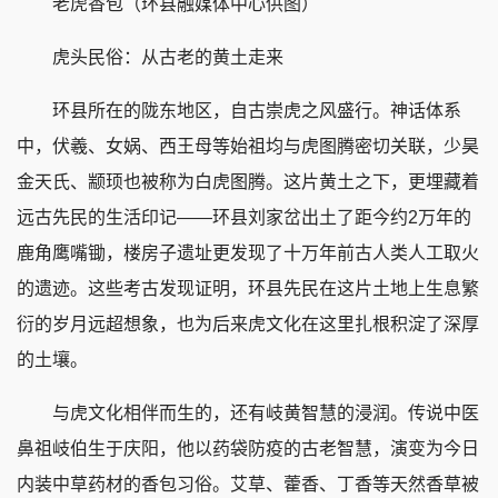
老虎香包（环县融媒体中心供图）
虎头民俗：从古老的黄土走来
环县所在的陇东地区，自古崇虎之风盛行。神话体系
中，伏羲、女娲、西王母等始祖均与虎图腾密切关联，少昊
金天氏、颛顼也被称为白虎图腾。这片黄土之下，更埋藏着
远古先民的生活印记——环县刘家岔出土了距今约2万年的
鹿角鹰嘴锄，楼房子遗址更发现了十万年前古人类人工取火
的遗迹。这些考古发现证明，环县先民在这片土地上生息繁
衍的岁月远超想象，也为后来虎文化在这里扎根积淀了深厚
的土壤。
与虎文化相伴而生的，还有岐黄智慧的浸润。传说中医
鼻祖岐伯生于庆阳，他以药袋防疫的古老智慧，演变为今日
内装中草药材的香包习俗。艾草、藿香、丁香等天然香草被