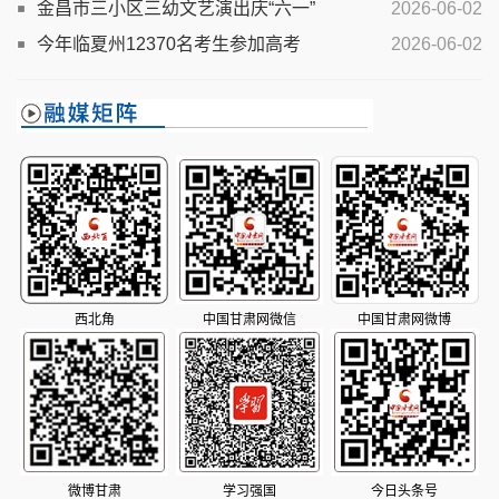
动侧记
创研学基地正式对外开放
金昌市三小区三幼文艺演出庆“六一”
2026-06-02
今年临夏州12370名考生参加高考
2026-06-02
西北角
中国甘肃网微信
中国甘肃网微博
微博甘肃
学习强国
今日头条号