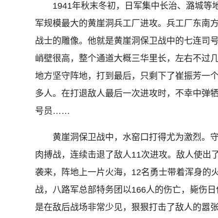
1941年秋末冬初，日军集中长治、潞城等地
军规模最大的黄崖洞兵工厂进攻。兵工厂东南方
战士的雕像。他就是黄崖洞保卫战中的七连司
峭壁很高，整个通道大概三华里长，左右不过
地方坚守阵地，打到最后，只剩下了崔振芳一个，
多人。在打退敌人最后一次进攻时，不幸中弹
号员……
黄崖洞保卫战中，水窑口打得尤为激烈。守
肉搏战，连续击退了敌人11次进攻。敌人使出
袭来，阵地上一片火海，12名勇士带着浑身的
战，八路军总部特务团以166人的伤亡，毙伤日
是在敌后战场非常少见，狠狠打击了敌人的嚣