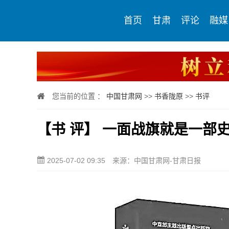
首页
甘肃
评论
融媒
您当前的位置 ：
中国甘肃网
>>
书香陇原
>>
书评
【书 评】 一面战旗就是一部
2025-07-02 09:35
来源：中国甘肃网-甘肃日报