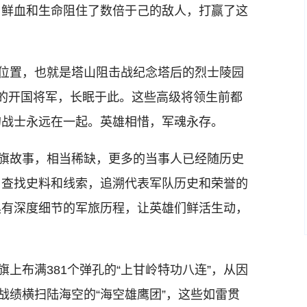
用鲜血和生命阻住了数倍于己的敌人，打赢了这
位置，也就是塔山阻击战纪念塔后的烈士陵园
的开国将军，长眠于此。这些高级将领生前都
的战士永远在一起。英雄相惜，军魂永存。
旗故事，相当稀缺，更多的当事人已经随历史
，查找史料和线索，追溯代表军队历史和荣誉的
具有深度细节的军旅历程，让英雄们鲜活生动，
上布满381个弹孔的“上甘岭特功八连”，从因
战绩横扫陆海空的“海空雄鹰团”，这些如雷贯