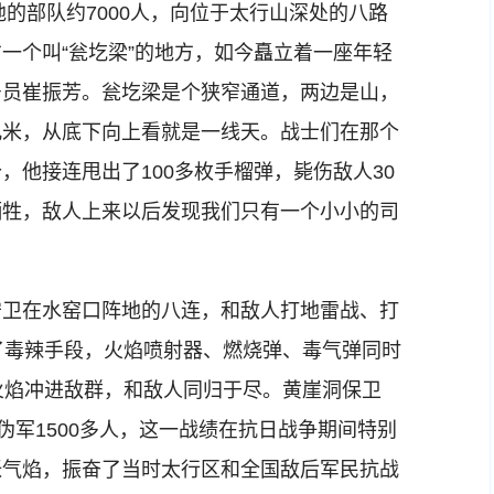
的部队约7000人，向位于太行山深处的八路
一个叫“瓮圪梁”的地方，如今矗立着一座年轻
号员崔振芳。瓮圪梁是个狭窄通道，两边是山，
几米，从底下向上看就是一线天。战士们在那个
他接连甩出了100多枚手榴弹，毙伤敌人30
牺牲，敌人上来以后发现我们只有一个小小的司
卫在水窑口阵地的八连，和敌人打地雷战、打
了毒辣手段，火焰喷射器、燃烧弹、毒气弹同时
火焰冲进敌群，和敌人同归于尽。黄崖洞保卫
伪军1500多人，这一战绩在抗日战争期间特别
张气焰，振奋了当时太行区和全国敌后军民抗战