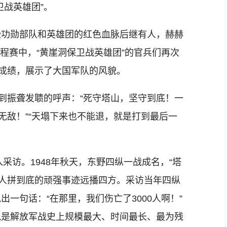
卫战英雄团”。
功勋部队和英雄团的红色血脉后继有人，赫赫
方程赛中，“黄崖洞保卫战英雄团”的官兵们再次
好成绩，展示了大国军队的风貌。
到振聋发聩的呼声：“死守塔山，坚守到底！一
无敌！”“天塌下来也不能退，就是打到最后一
访。1948年秋天，东野四纵一战成名，“塔
和敌人拼到底的顽强事迹远播四方。采访当年四纵
一句话：“在那里，我们伤亡了3000人啊！”
说是解放军战史上规模最大、时间最长、最为残