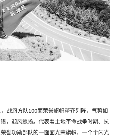
战旗方队100面荣誉旗帜整齐列阵，气势如
猎猎，迎风飘扬。代表着土地革命战争时期、抗
来荣誉功勋部队的一面面光荣旗帜，一个个闪光