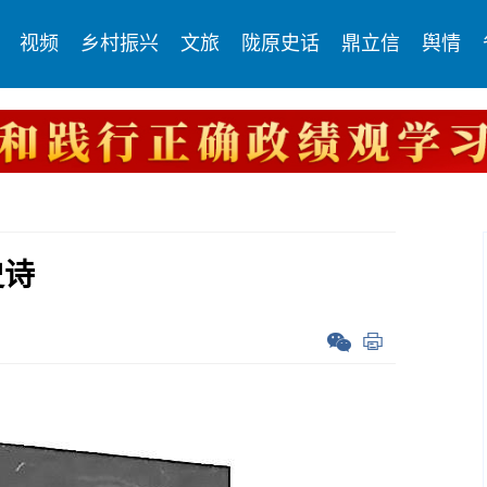
视频
乡村振兴
文旅
陇原史话
鼎立信
舆情
史诗