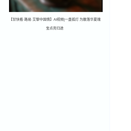
【甘快看·路易·艾黎中国情】AI视频|一盏孤灯 为散落华夏瑰
宝点亮归途