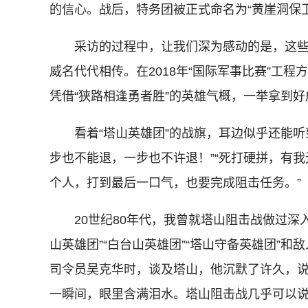
的信心。战后，特务团被正式命名为“黄崖洞保
采访的过程中，让我们深为感动的是，这些
威名代代相传。在2018年“国际军事比赛”工程
凭借“狭路相逢勇者胜”的英雄气概，一举拿到
看着“塔山英雄团”的战旗，耳边似乎还能听
步也不能退，一步也不许退！”“死打硬拼，有我
个人，打到最后一口气，也要完成阻击任务。”
20世纪80年代，我曾就塔山阻击战做过深入采
山英雄团”“白台山英雄团”“塔山守备英雄团”
司令员吴克华时，谈及塔山，他沉默了许久，说出
一瞬间，眼里含满泪水。塔山阻击战几乎可以