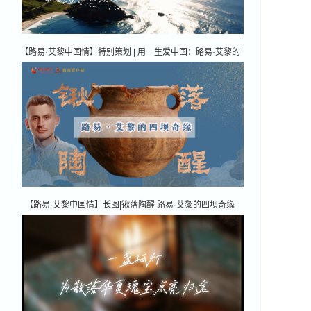
【路易·艾黎中国情】特别策划 | 用一生爱中国：路易·艾黎的
山丹情缘
【路易·艾黎中国情】长图|锹落陶醒 路易·艾黎的四坝奇缘