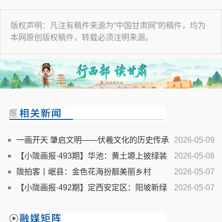
版权声明：凡注有稿件来源为“中国甘肃网”的稿件，均为
本网原创版权稿件，转载必须注明来源。
一画开天 肇启文明——伏羲文化的历史传承
2026-05-09
与时代意义
【小陇画报·493期】华池：黄土塬上披绿装
2026-05-08
山花烂漫竞芬芳
陇拍客丨岷县：金色花海扮靓美丽乡村
2026-05-07
【小陇画报·492期】定西安定区：阳坡新绿
2026-05-07
染 山洼杏花喧