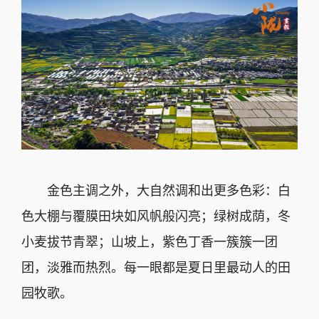
金色主调之外，大自然调和出更多色彩：白
色大棚与覆膜田块如风帆般闪亮；绿树成荫，冬
小麦拔节青翠；山坡上，紫色丁香一簇簇一团
团，淡雅而热烈。每一眼都是夏日里最动人的田
园牧歌。