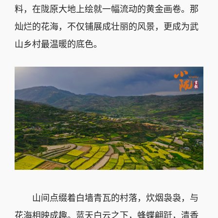
料，在陇原大地上绘就一幅流动的黄金画卷。那
灿烂的花海，不仅铺展成壮丽的风景，更成为武
山乡村最温暖的底色。
山间点缀着白墙青瓦的村落，炊烟袅袅，与
花海相映成趣。蓝天白云之下，蜂蝶翩跹，清香