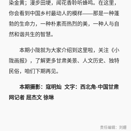
染金黄；漫步田埂，闻花香聆听蜂鸣。在这里，
你会看到中国乡村最动人的模样——那是一种蓬
勃的生命力，一种朴素而热烈的美，一种人与自
然和谐共生的智慧。
本期小陇就为大家介绍到这里啦，关注《小
陇画报》，了解更多甘肃美景、人文历史、独特
民俗，咱们下期再见。
本期摄影：寇明灿
文字：西北角·中国甘肃
网记者 屈杰文 徐琳
责任编辑：刘姗