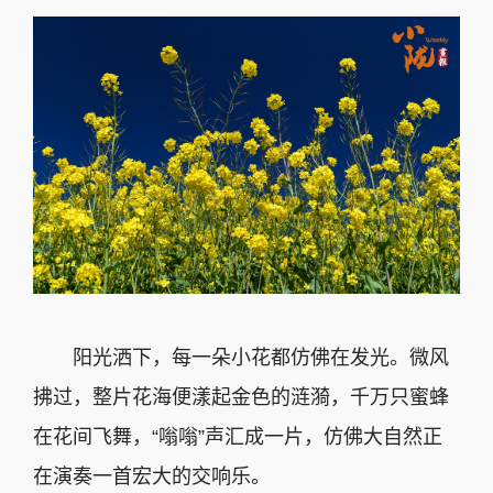
阳光洒下，每一朵小花都仿佛在发光。微风
拂过，整片花海便漾起金色的涟漪，千万只蜜蜂
在花间飞舞，“嗡嗡”声汇成一片，仿佛大自然正
在演奏一首宏大的交响乐。