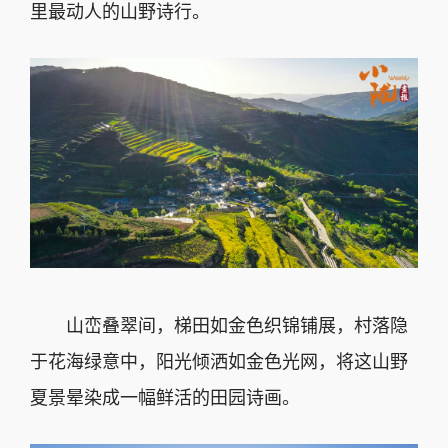
里最动人的山野诗行。
山峦叠翠间，梯田如金色织锦铺展，村落隐
于花海绿意中，阳光倾洒如金色光网，将这山野
夏景晕染成一幅鲜活的田园诗画。