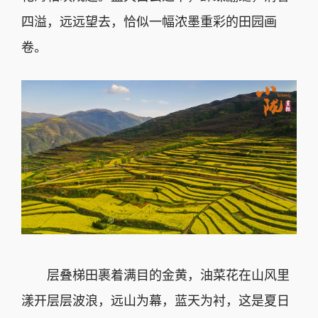
四溢，远远望去，恰似一幅浓墨重彩的田园画
卷。
层叠梯田裹着满目的金黄，油菜花在山风里
漾开层层波浪，远山为幕，蓝天为衬，这是夏日