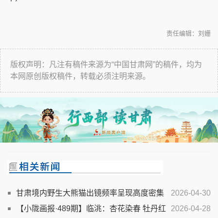
责任编辑：刘姗
版权声明：凡注有稿件来源为“中国甘肃网”的稿件，均为
本网原创版权稿件，转载必须注明来源。
甘肃境内野生大熊猫出镜频率呈现高度密集
2026-04-30
特征
【小陇画报·489期】临洮：杏花染春 牡丹红
2026-04-28