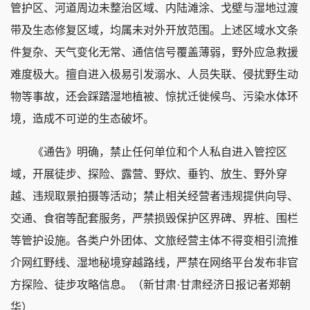
管护区、河道周边未整治区域、内陆滩涂、戈壁与湿地过渡
带及生态修复区域，均属未对外开放范围。上述区域水文条
件复杂、天气变化无常、通信信号覆盖薄弱，野外应急救援
难度极大。擅自进入极易引发溺水、人员失联、侵扰野生动
物等事故，还会踩踏湿地植被、惊扰迁徙候鸟、污染水体环
境，造成不可逆的生态破坏。
《通告》明确，禁止任何单位和个人私自进入管控区
域，开展徒步、探险、露营、野炊、垂钓、放生、野外穿
越、违规取景拍摄等活动；禁止相关经营者违规提供向导、
交通、食宿等配套服务，严禁损毁保护区界碑、界桩、围栏
等管护设施。各类户外团体、文旅经营主体不得变相引流推
介网红野线、湿地秘境穿越路线，严禁在网络平台发布非官
方探险、徒步攻略信息。（新甘肃·甘肃经济日报记者郑朝
华）