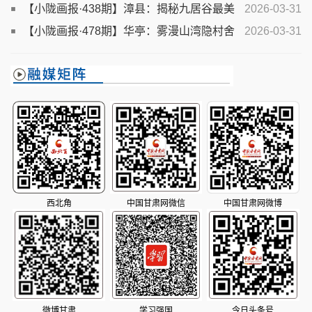
透洮河畔
【小陇画报·438期】漳县：揭秘九居谷最美
2026-03-31
丹霞奇观
【小陇画报·478期】华亭：雾漫山湾隐村舍
2026-03-31
春风又度山寨乡
西北角
中国甘肃网微信
中国甘肃网微博
微博甘肃
学习强国
今日头条号