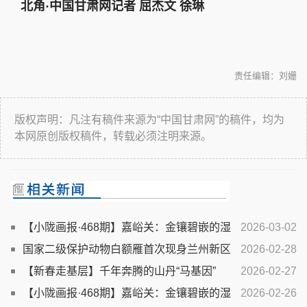
北角·中国甘肃网记者 屈杰文 徐琳
责任编辑：刘姗
版权声明：凡注有稿件来源为“中国甘肃网”的稿件，均为
本网原创版权稿件，转载必须注明来源。
【小陇画报·468期】嘉峪关：金镶碧嵌的湿
2026-03-02
地画卷
国家二级保护动物白额雁首次现身兰州新区
2026-02-28
【新春走基层】千年奔腾的山丹“马基因”
2026-02-27
【小陇画报·468期】嘉峪关：金镶碧嵌的湿
2026-02-26