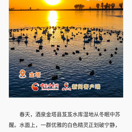
春天，酒泉金塔县芨芨水库湿地从冬眠中苏
醒。水面上，一群优雅的白色精灵正划破宁静，