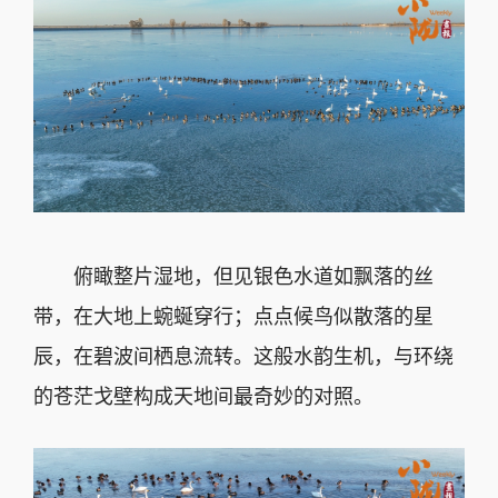
俯瞰整片湿地，但见银色水道如飘落的丝
带，在大地上蜿蜒穿行；点点候鸟似散落的星
辰，在碧波间栖息流转。这般水韵生机，与环绕
的苍茫戈壁构成天地间最奇妙的对照。