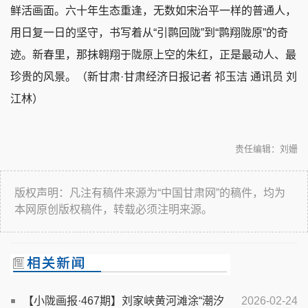
鲜活画面。六十年生态重逢，无数如宋治平一样的普通人，
用日复一日的坚守，书写着从“引鹮回陇”到“鹮翔陇原”的奇
迹。新春里，那抹翱翔于陇原上空的朱红，正是最动人、最
珍贵的风景。（新甘肃·甘肃经济日报记者 祁玉洁 通讯员 刘
江林）
责任编辑：刘姗
版权声明：凡注有稿件来源为“中国甘肃网”的稿件，均为
本网原创版权稿件，转载必须注明来源。
【小陇画报·467期】刘家峡黄河滩涂“潮汐
2026-02-24