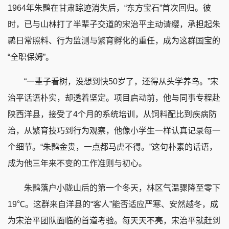
1964年朱鹮在甘肃踪迹消失后，“东方宝石”首次回归。彼
时，已与山林打了半辈子交道的宋治平主动请缨，承担起朱
鹮日常照料、行为监测与繁育孵化的重任，成为这群国宝的
“全职保姆”。
“一辈子看树，没想到快50岁了，还得从头学养鸟。”宋
治平话语朴实，却透着坚定。项目启动前，他与同事专程赴
陕西洋县，接受了4个月的系统培训，从饲料配比到疾病防
治，从繁育技巧到行为观察，他像小学生一样认真记录每一
个细节。“朱鹮金贵，一点都马虎不得。”这句朴素的话语，
成为他三年来不变的工作准则与初心。
朱鹮落户小陇山后的第一个冬天，林区气温骤降至零下
19℃。这群来自洋县的“客人”能否适应严寒、安然越冬，成
为宋治平团队面临的首道考验。每天天不亮，宋治平就赶到