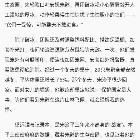
生态园，先轻吹口哨安抚朱鹮，再用破冰耙小心翼翼敲开人
工湿地的厚冰，动作轻柔得生怕惊扰了生性胆小的它们——
“它们一受惊，可能整天不敢进食。”
除了破冰，团队还及时调整饲料配比、搭建保温棚、加
装补光灯，夜间轮流巡逻防范黄鼠狼等天敌。一次，他们发
现笼外有可疑脚印，便连夜加固笼网、安装红外报警器，直
至隐患彻底消除。经过一个冬天的坚守，20只朱鹮全部安然
越冬，平均体重还增长了5%。那个冬天，宋治平很少回
家。面对女儿的埋怨，他歉疚却坚定地说：“保护国宝是大
事，等你们看到朱鹮在这片山林飞翔，就会理解我的选
择。”
望远镜与记录本，是宋治平三年来不离身的“战友”。本
子上密密麻麻的数据，藏着朱鹮的生存密码，也见证着他的