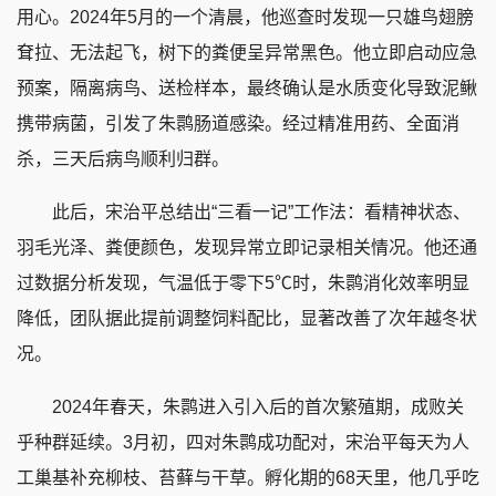
用心。2024年5月的一个清晨，他巡查时发现一只雄鸟翅膀
耷拉、无法起飞，树下的粪便呈异常黑色。他立即启动应急
预案，隔离病鸟、送检样本，最终确认是水质变化导致泥鳅
携带病菌，引发了朱鹮肠道感染。经过精准用药、全面消
杀，三天后病鸟顺利归群。
此后，宋治平总结出“三看一记”工作法：看精神状态、
羽毛光泽、粪便颜色，发现异常立即记录相关情况。他还通
过数据分析发现，气温低于零下5℃时，朱鹮消化效率明显
降低，团队据此提前调整饲料配比，显著改善了次年越冬状
况。
2024年春天，朱鹮进入引入后的首次繁殖期，成败关
乎种群延续。3月初，四对朱鹮成功配对，宋治平每天为人
工巢基补充柳枝、苔藓与干草。孵化期的68天里，他几乎吃