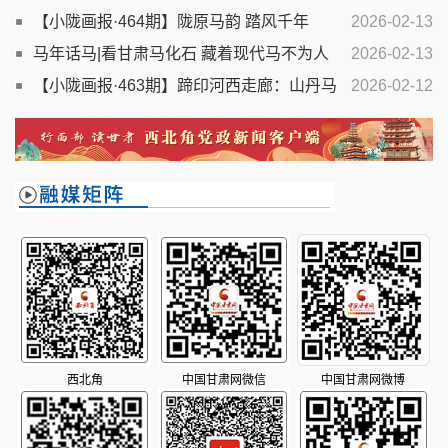
树”绘就大地奇观
【小陇画报·464期】陇原马韵 踏风千年
2026-02-13
马年话马|看甘肃马化石 藏着现代马不为人
2026-02-13
知的进化秘密
【小陇画报·463期】蹄印河西走廊：山丹马
2026-02-12
的千年牧歌
西北角
中国甘肃网微信
中国甘肃网微博