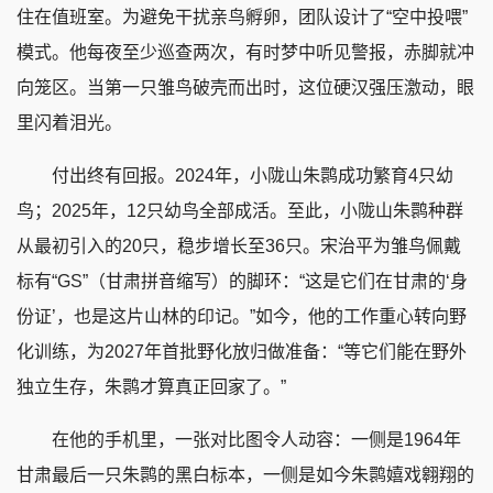
住在值班室。为避免干扰亲鸟孵卵，团队设计了“空中投喂”
模式。他每夜至少巡查两次，有时梦中听见警报，赤脚就冲
向笼区。当第一只雏鸟破壳而出时，这位硬汉强压激动，眼
里闪着泪光。
付出终有回报。2024年，小陇山朱鹮成功繁育4只幼
鸟；2025年，12只幼鸟全部成活。至此，小陇山朱鹮种群
从最初引入的20只，稳步增长至36只。宋治平为雏鸟佩戴
标有“GS”（甘肃拼音缩写）的脚环：“这是它们在甘肃的‘身
份证’，也是这片山林的印记。”如今，他的工作重心转向野
化训练，为2027年首批野化放归做准备：“等它们能在野外
独立生存，朱鹮才算真正回家了。”
在他的手机里，一张对比图令人动容：一侧是1964年
甘肃最后一只朱鹮的黑白标本，一侧是如今朱鹮嬉戏翱翔的