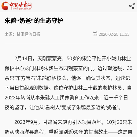
朱鹮“奶爸”的生态守护
来源：甘肃经济日报
2026-02-25 11:33
2月14日，天刚蒙蒙亮，50岁的宋治平推开小陇山林业
保护中心龙门林场朱鹮生态园观察室的门。透过望远镜，30
余只“东方宝石”朱鹮静栖枝头，他逐一确认其状态，迅速记
下当日首组观测数据。这位守护山林三十载的老护林员，自
2023年转岗从事朱鹮人工饲养繁育工作以来，近一千个日
夜的坚守，让他从“看树人”变成了朱鹮最亲近的“奶爸”。
2023年9月，甘肃省朱鹮再引入项目落地，10对20只朱
鹮从陕西洋县启程，重返阔别近60年的甘肃故土——这是自