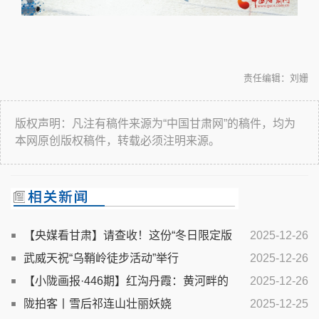
责任编辑：刘姗
版权声明：凡注有稿件来源为“中国甘肃网”的稿件，均为
本网原创版权稿件，转载必须注明来源。
【央媒看甘肃】请查收！这份“冬日限定版
2025-12-26
敦煌”的正确打开方式
武威天祝“乌鞘岭徒步活动”举行
2025-12-26
【小陇画报·446期】红沟丹霞：黄河畔的
2025-12-26
“百里丹霞画廊”
陇拍客丨雪后祁连山壮丽妖娆
2025-12-25