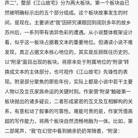
声二”，整部《江山故宅》分为两大板块。第一个板块由已
然被明确标示出的五个部分组成。这个板块故事发生的时
间，是现在。主要讲述“我”因研究课题回到阔别多年的故乡
苏州后，一系列带有诡异色彩的遭遇。从小说整体框架设计
看，似乎这一板块占据着文本的重要地位。但通读小说不难
发现，真正占据文本核心地位的，其实是反顾既往历史的、
以“附录”面目出现的板块。将原本处于附属地位的“附录”转
换成文本的主体部分，也可视作《江山故宅》先锋性的表
现。附录部分聚焦的那些年份，实际上都是小说中若干主要
人物以及言氏家族命运的关键时刻。作家借“附录”触碰第一
板块抛出的诸多疑云，二者形成紧密的互文及互相解构的关
系，有意松动了叙事的可靠性。难能可贵的是，作家凭借高
超的写作能力，将两个板块自然流畅地融为一体。比如，第
二部尾声，“我”在幻觉中看到嫡亲奶奶常随香，“附录：