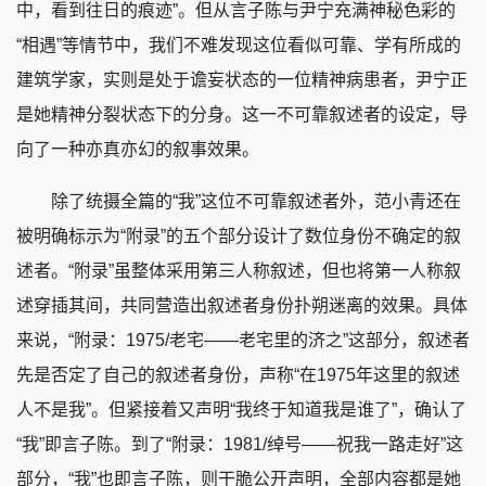
中，看到往日的痕迹”。但从言子陈与尹宁充满神秘色彩的
“相遇”等情节中，我们不难发现这位看似可靠、学有所成的
建筑学家，实则是处于谵妄状态的一位精神病患者，尹宁正
是她精神分裂状态下的分身。这一不可靠叙述者的设定，导
向了一种亦真亦幻的叙事效果。
除了统摄全篇的“我”这位不可靠叙述者外，范小青还在
被明确标示为“附录”的五个部分设计了数位身份不确定的叙
述者。“附录”虽整体采用第三人称叙述，但也将第一人称叙
述穿插其间，共同营造出叙述者身份扑朔迷离的效果。具体
来说，“附录：1975/老宅——老宅里的济之”这部分，叙述者
先是否定了自己的叙述者身份，声称“在1975年这里的叙述
人不是我”。但紧接着又声明“我终于知道我是谁了”，确认了
“我”即言子陈。到了“附录：1981/绰号——祝我一路走好”这
部分，“我”也即言子陈，则干脆公开声明，全部内容都是她