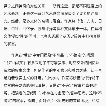
尹宁之间神奇的对位关系……所有这些，都是不同程度上的
艺术悬念。正是这一系列艺术悬念深深吸引了读者的注意
力。然后，是多文体的杂糅与融合。作家将书信、方志、日
记、口述、回忆录、苏州评弹等多种文体融于一体，在解构
文体“确定性”的同时，也真实还原了从历史碎片中打捞真相
的状态。
作家在“后记”中专门提及“不可靠”与“不确定”的问题：
“《江山故宅》较多采用了不可靠叙事、时空交杂的回忆及
杂糅的叙事文体，但是作者的主观意识和着力之处，却一直
是沿着现实主义的路走。”小说中，作家巧妙借助评弹将不
易堂的来龙去脉交代清楚，又借助“不确定”叙事的真假难
辨，把读者的思绪引向对“存在与虚无”的哲学思考。这种“不
确定”的叙事，指向了面对碎片化历史时的言说困境，也给