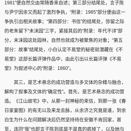
1981”便自然交由常随香来自述；第三部分结尾处，言子陈
与尹宁因余又而起了激烈争执，“附录：1985”部分便由这一
争执引出相关故事；“第四部分：书信”的结尾处，弥留之际
的老朱留下“未沫园”三字，紧接其后的“附录：年代不详”部
分，未沫园这处园林，自然也就成为被聚焦的对象；“第五
部分：故事”结尾处，小白认定不易堂的秘密就潜藏在《不
易堂》这部长篇评弹作品中，由此引出以长篇评弹《不易
堂》为叙述中心的“附录：1860”。
其三，是艺术悬念的成功营造与多文体的杂糅与融合，
解构了叙事及文体的“确定性”。首先，是艺术悬念的成功营
造。《江山故宅》中，从那一封神秘的来信，到那一张《春
日家宴图》的有无以及来龙去脉，从余济之究竟是谁，到余
白生为什么在问题解决后仍然坚持待在安徽不肯回家，甚
至，连同“我”也即言子陈到底是不是真的疯掉了，以及她与