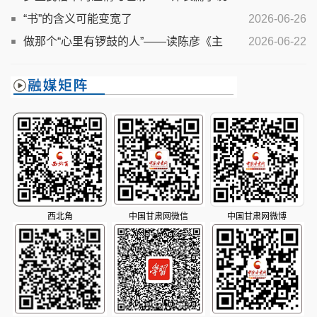
《石榴红，栀子白》
“书”的含义可能变宽了
2026-06-26
做那个“心里有锣鼓的人”——读陈彦《主
2026-06-22
角》
西北角
中国甘肃网微信
中国甘肃网微博