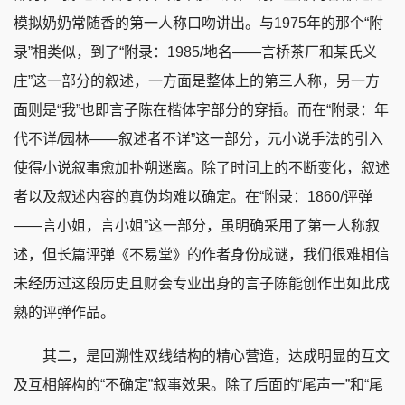
模拟奶奶常随香的第一人称口吻讲出。与1975年的那个“附
录”相类似，到了“附录：1985/地名——言桥茶厂和某氏义
庄”这一部分的叙述，一方面是整体上的第三人称，另一方
面则是“我”也即言子陈在楷体字部分的穿插。而在“附录：年
代不详/园林——叙述者不详”这一部分，元小说手法的引入
使得小说叙事愈加扑朔迷离。除了时间上的不断变化，叙述
者以及叙述内容的真伪均难以确定。在“附录：1860/评弹
——言小姐，言小姐”这一部分，虽明确采用了第一人称叙
述，但长篇评弹《不易堂》的作者身份成谜，我们很难相信
未经历过这段历史且财会专业出身的言子陈能创作出如此成
熟的评弹作品。
其二，是回溯性双线结构的精心营造，达成明显的互文
及互相解构的“不确定”叙事效果。除了后面的“尾声一”和“尾