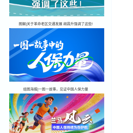
图解|关于革命老区交通发展 胡昌升强调了这些!
组图海报|一图一故事，见证中国人保力量