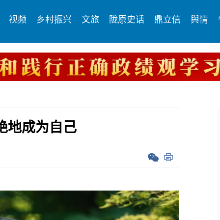
视频
乡村振兴
文旅
陇原史话
鼎立信
舆情
绝地成为自己