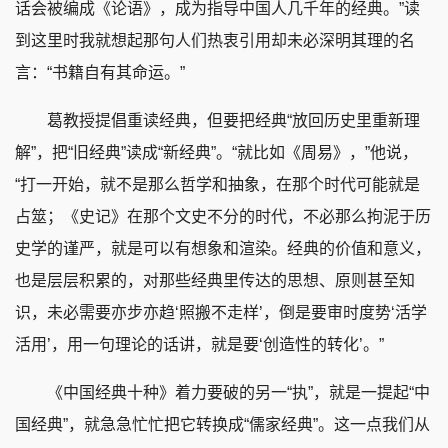
话会被编成《论语》，成为指导中国人几千年的经典。”读
到这里时我就想起那句人们热衷引用却未必深明其理的名
言：“书籍自有其命运。”
葛教授提倡重读经典，但要把经典“放回历史里重新理
解”，把“旧经典”读成“新经典”。“就比如《周易》，”他说，
“打一开始，就不是那么哲学和抽象，在那个时代可能就是
占筮；《史记》在那个文史不分的时代，不必那么拘泥于历
史学的谨严，就是可以有想象和渲染。经典的价值和意义，
也是层层积累的，对那些经典里传达的思想、原则甚至知
识，未必需要亦步亦趋‘照搬不走样’，倒是要审时度势‘活学
活用’，用一句理论的话讲，就是要‘创造性的转化’。”
《中国经典十种》着力要破的另一“执”，就是一提起“中
国经典”，就急急忙忙把它转换成“儒家经典”。这一点我们从