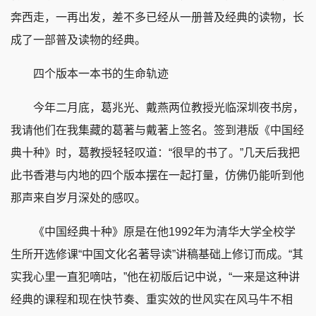
奔西走，一再出发，差不多已经从一册普及经典的读物，长
成了一部普及读物的经典。
四个版本一本书的生命轨迹
今年二月底，葛兆光、戴燕两位教授光临深圳夜书房，
我请他们在我集藏的葛著与戴著上签名。签到港版《中国经
典十种》时，葛教授轻轻叹道：“很早的书了。”几天后我把
此书香港与内地的四个版本摆在一起打量，仿佛仍能听到他
那声来自岁月深处的感叹。
《中国经典十种》原是在他1992年为清华大学全校学
生所开选修课“中国文化名著导读”讲稿基础上修订而成。“其
实我心里一直犯嘀咕，”他在初版后记中说，“一来是这种讲
经典的课程和现在快节奏、重实效的世风实在风马牛不相