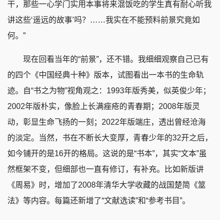
干，那些一心学门实用本事将来混饭吃的学生真有耐心听我
讲这些‘遥远的故事’吗？……我实在不能预料前景究竟如
何。”
现在回看当年的“前景”，还不错。我细细观察自己已有
的四个《中国经典十种》版本，试图看出一本书的生命轨
迹。自“书之为物”视角观之：1993年版秀美，似英俊少年；
2002年版朴实，像脸上长满痤疮的青春期；2008年版灵
动，彰显生命飞扬的一刻；2022年版端庄，透出曾经沧海
的淡定。当然，书在不断长大变厚，青春少年的32开之后，
如今铺开的是16开的格局。这说的是“书本”，其实“文本”虽
然框架不变，但细部也一直有修订，有补充。比如新版讲
《周易》时，增加了2008年清华大学收藏的战国楚简《筮
法》等内容。每篇还新增了“文献选读”和“参考书目”。