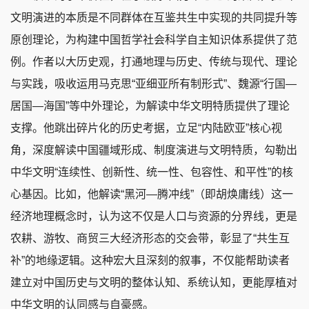
文明演进的本质是不同群体在互鉴共生中实现的共同提升等
原创理论，为构建中国哲学社会科学自主知识体系提供了范
例。作者以大历史观，打通地理与历史、传统与现代、理论
与实践，吸收运用马克思“亚细亚所有制形式”、魏源“行国—
居国—海国”等中外理论，为解读中华文明特质提供了理论
支撑。他跳出碎片化的历史考据，立足“内陆欧亚”核心视
角，深度解读中国疆域形成、制度演进与文明特质，勾勒出
中华文明“连续性、创新性、统一性、包容性、和平性”的核
心基因。比如，他解读“黑河—腾冲线”（即胡焕庸线）这一
经济地理概念时，认为这不仅是人口与资源的分界线，更是
农耕、游牧、商贸三大经济形态的交会带，彰显了“共生互
补”的地缘逻辑。这种宏大且深刻的叙事，不仅能帮助读者
建立对中国历史与文明的整体认知、系统认知，更能厚植对
中华文明的认同感与自豪感。