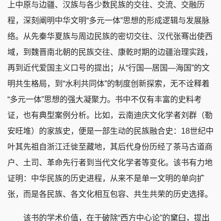
上中原与边疆、汉族与各少数民族的交往、交流、交融历
程，深刻阐明中华文明“多元一体”思想的形成逻辑与发展脉
络。从先秦华夏族与周边民族的密切交往、汉代张骞出使西
域，到魏晋南北朝的民族交往、康乾时期的边疆治理实践，
再到近代爱国主义口号的提出；从“行国—居国—海国”的文
明共生格局，到“水利共同体”的制度创新探索，无不诠释着
“多元一体”思想的强大凝聚力。书中不仅有丰富的史料考
证，也有典型案例分析。比如，云南迪庆文化学者刘群（勒
安旺堆）的家族史，便是一部生动的民族融合史：18世纪中
叶其先祖自浙江迁徙至藏地，其后代身份历经了茶马古道商
户、土司、革命先行者到当代文化学者等变化。该书有力地
证明：中华民族的历史进程，从来不是单一文明的单向扩
张，而是各民族、各文化相互包容、共生共荣的历史选择。
该书的学术价值，在于破除“西方中心论”的窠臼，提出