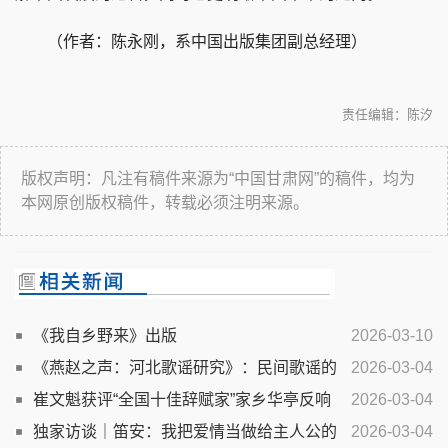
（作者：陈永刚，系中国出版集团副总经理）
责任编辑：陈汐
版权声明：凡注有稿件来源为“中国甘肃网”的稿件，均为
本网原创版权稿件，转载必须注明来源。
《我自乡野来》出版
2026-03-10
《燕赵之声：河北歌谣研究》：民间歌谣的
2026-03-04
文化“解码”
崔文魁获评“全国十佳辞赋家”家乡华亭反响
2026-03-04
热烈
独家访谈｜笛安：我把爱情当做给主人公的
2026-03-04