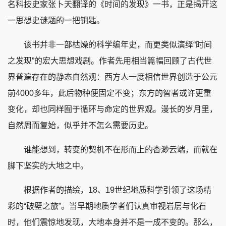
名科技史家张卜天翻译的《时间的发现》一书，正是揭开这
一思想史谜题的一把钥匙。
该书并非一部枯燥的科学编年史，而更类似演绎“时间
之发现”的宏大思想戏剧。作者先用相当篇幅回顾了古代世
界普遍存在的静态自然观：西方人一度相信世界创造于公元
前4000多年，此后物种便固定不变；东方的智者或许更重
变化，却也同样囿于循环与命定的世界观。漫长的岁月里，
自然周而复始，似乎并不怎么需要历史。
谁能想到，转变的契机不在形而上的杳渺云端，而就在
脚下坚实的大地之中。
根据作者的描绘，18、19世纪地质科学引领了这场精
彩的“破壁之旅”。当早期地质学者们认真审视岩层与化石
时，他们震惊地发现，大地本身并不是一成不变的。那么，