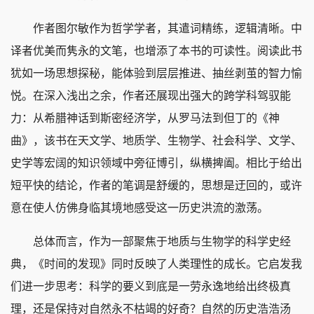
作者图尔敏作为哲学学者，其遣词精练，逻辑清晰。中
译者优美而隽永的文笔，也增添了本书的可读性。阅读此书
犹如一场思想探秘，能体验到层层推进、抽丝剥茧的智力愉
悦。在深入浅出之余，作者还展现出强大的跨学科驾驭能
力：从希腊神话到斯密经济学，从罗马法到但丁的《神
曲》，该书在天文学、地质学、生物学、社会科学、文学、
史学等宏阔的知识领域中旁征博引，纵横捭阖。相比于给出
短平快的结论，作者的笔调是舒缓的，思想是迂回的，或许
意在使人仿佛身临其境地感受这一历史洪流的激荡。
总体而言，作为一部聚焦于地质与生物学的科学史经
典，《时间的发现》同时反映了人类理性的成长。它启发我
们进一步思考：科学的要义到底是一劳永逸地给出终极真
理，还是保持对自然永不枯竭的好奇？自然的历史浩浩汤