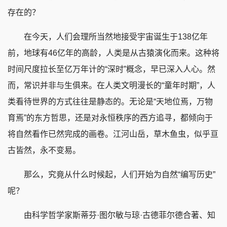
存在的？
在今天，人们会理所当然地接受宇宙诞生于138亿年
前，地球有46亿年的高龄，人类是从古猿演化而来。这种将
时间尺度拉长至亿万年计的“深时”概念，早已深入人心。然
而，常识并非与生俱来。在人类文明漫长的“童年时期”，人
类看待世界的方式往往是静态的。无论是“天地位焉，万物
育焉”的东方哲思，还是对永恒秩序的西方追寻，都倾向于
将自然看作已然完成的画卷。江河山岳，草木鱼虫，似乎亘
古皆然，永不变易。
那么，究竟从什么时候起，人们开始为自然“编写历史”
呢？
由科学哲学家斯蒂芬·图尔敏与琼·古德菲尔德合著、知