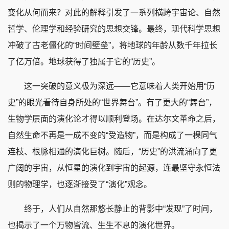
变化从何而来？对此的解释引发了一系列横跨宇宙论、自然
哲学、伦理学和经验研究的思想交锋。最终，现代科学思想
冲破了古老僵化的“时间壁垒”，将地球的年龄从数千年拉长
了亿万倍。地球获得了独属于它的“历史”。
这一突破的意义极为深远——它意味着人类开始用“历
史”的眼光看待自身所处的“世界舞台”。有了更大的“舞台”，
生物学层面的演化论才得以顺利登场。在达尔文革命之后，
自然生命不再是一成不变的“受造物”，而是构成了一棵同气
连枝、根脉相通的演化巨树。随后，“历史”的洪流涌向了更
广阔的宇宙，从恒星的演化到宇宙的起源，连最坚守永恒法
则的物理学，也逐渐接受了“演化”观念。
终于，人们从自然那悠长静止的背影中“发现”了时间，
也揭示了一个万物皆流、生生不息的演化世界。