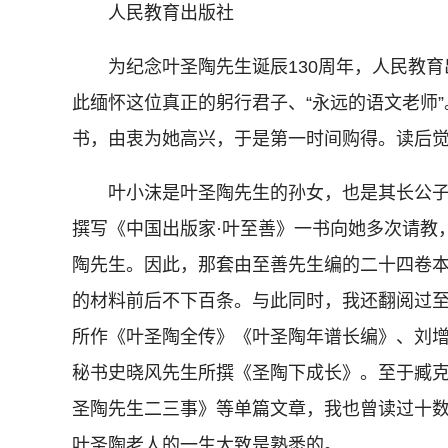
人民教育出版社
为纪念叶圣陶先生诞辰130周年，人民教育
此缅怀这位真正的躬行君子、“永远的语文老师
书，由衷为她高兴，于是第一时间购得。读后
叶小沫是叶圣陶先生的孙女，也是其长公子
撰写《中国出版家·叶至善》一书向她多次请教
陶先生。因此，那套由至善先生编的二十四卷
的材料前后不下百条。与此同时，我还翻阅过
所作《叶圣陶全传》《叶圣陶年谱长编》、刘
秘书史晓风先生所撰《圣陶下成长》。至于臧
圣陶先生二三事》等单篇文章，我也曾读过十
叶圣陶老人的一生大致是熟悉的。