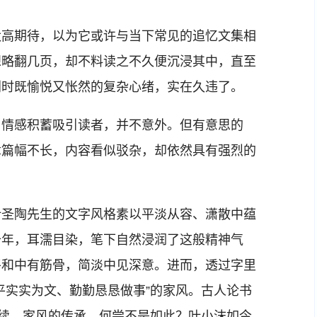
高期待，以为它或许与当下常见的追忆文集相
想略翻几页，却不料读之不久便沉浸其中，直至
别时既愉悦又怅然的复杂心绪，实在久违了。
情感积蓄吸引读者，并不意外。但有意思的
章篇幅不长，内容看似驳杂，却依然具有强烈的
圣陶先生的文字风格素以平淡从容、潇散中蕴
十年，耳濡目染，笔下自然浸润了这般精神气
平和中有筋骨，简淡中见深意。进而，透过字里
平实实为文、勤勤恳恳做事”的家风。古人论书
承续、家风的传承，何尝不是如此？叶小沫如今