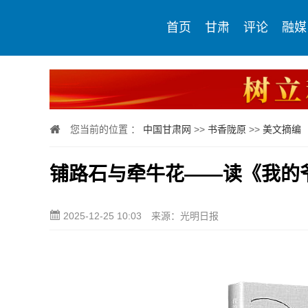
首页
甘肃
评论
融媒
您当前的位置 ：
中国甘肃网
>>
书香陇原
>>
美文摘编
铺路石与牵牛花——读《我的
2025-12-25 10:03
来源：光明日报