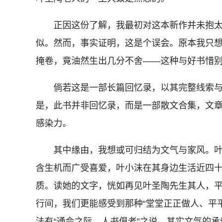
正因这份了解，我最初对这本新作并未抱太
似。然而，事实证明，这是个误会。原本我只
掩卷，竟油然生出几分不舍——这种与好书惜
倘若这是一部长篇回忆录，以其完整线索与
是，此书并非回忆录，而是一部散文合集，文
感染力。
其中缘由，我想或可归结为文气与家风。叶
含生机而广受喜爱，叶小沫在其身边生活近四
质。读她的文字，恍如再见叶圣陶先生其人，
行间，我们更能感受到那种“堂堂正正做人、平
法有“通会之际，人书俱老”之说，其实文气的