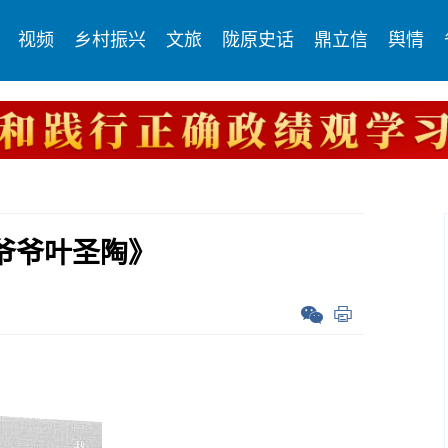
视频
乡村振兴
文旅
陇原史话
鼎立信
舆情
爷爷叶圣陶》