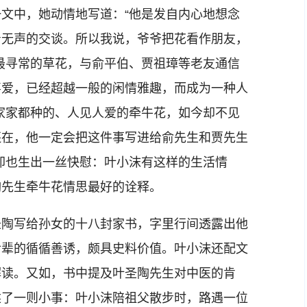
文中，她动情地写道：“他是发自内心地想念
着无声的交谈。所以我说，爷爷把花看作朋友，
最寻常的草花，与俞平伯、贾祖璋等老友通信
喜爱，已经超越一般的闲情雅趣，而成为一种人
家家都种的、人见人爱的牵牛花，如今却不见
还在，他一定会把这件事写进给俞先生和贾先生
却也生出一丝快慰：叶小沫有这样的生活情
陶先生牵牛花情思最好的诠释。
陶写给孙女的十八封家书，字里行间透露出他
后辈的循循善诱，颇具史料价值。叶小沫还配文
解读。又如，书中提及叶圣陶先生对中医的肯
述了一则小事：叶小沫陪祖父散步时，路遇一位