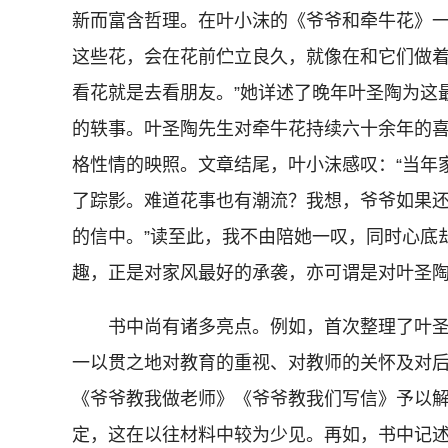
新而富含哲理。在叶小沫的《爷爷和牵牛花》一
这些花，会在花前伫立良久，就像在和它们做
看花就是去看朋友。”她详述了晚年叶圣陶为这
的轶事。叶圣陶先生对牵牛花持续六十余年的
格性情的映照。文章结尾，叶小沫感叹：“当年
了踪影。难道花事也有潮流？我想，爷爷如果
的信中。”读至此，我不由陪她一叹，同时心底
趣，正是对家风最好的承袭，亦可谓是对叶圣
书中尚有诸多亮点。例如，首次整理了叶圣
一以贯之地对教育的重视、对教师的关怀及对
《爷爷教我做老师》《爷爷教我们写信》予以
定，这在以往材料中较为少见。再如，书中记