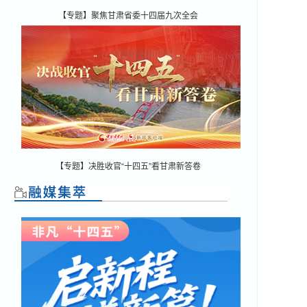
【专题】聚焦甘肃省委十四届九次全会
【专题】决胜收官“十四五”看甘肃新答卷