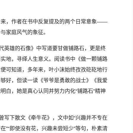
来，作者在书中反复提及的两个日常意象——
骨与家庭风气的象征。
代英雄的石像》中写道要甘做铺路石，更是终
踏实地，寻绎人生意义。阅读书中《做一颗铺路
章便可知道，多年来，叶小沫始终孜孜矻矻地行
不够好，但读一读《爷爷是勇敢的战士》《我爱
明白，她是真心认同并努力内化“铺路石”精神
曾写下散文《牵牛花》，文中如“兴趣并不专在
在”“即使没有花，兴趣未尝短少”等句，朴素清