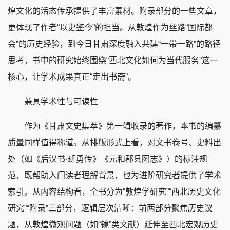
煌文化的活态传承提供了丰富素材。附录部分的一些文章，
更体现了作者“以史鉴今”的担当。从敦煌作为丝路“国际都
会”的历史经验，到今日甘肃深度融入共建“一带一路”的路径
思考，书中的研究始终围绕“西北文化如何为当代服务”这一
核心，让学术成果真正“走出书斋”。
兼具学术性与可读性
作为《甘肃文史集萃》第一辑收录的著作，本书的编纂
质量同样值得称道。从排版形式上看，对文书卷号、史料出
处（如《后汉书·班勇传》《元和郡县图志》）的标注规
范，既帮助入门读者理解背景，也为进阶研究者提供了学术
索引。从内容结构看，全书分为“敦煌学研究”“西北历史文化
研究”“附录”三部分，逻辑层次清晰：前两部分聚焦历史议
题，从敦煌微观问题（如“镜”类文献）延伸至西北宏观历史