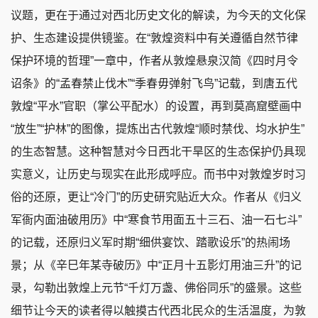
议题，更在于通过对西北历史文化的解读，为今天的文化保
护、生态建设提供镜鉴。在“敦煌资料中有关遵循自然节律
保护环境的哲理”一章中，作者从敦煌悬泉汉简《四时月令
诏条》的“孟春禁止伐木”“季春毋弹射飞鸟”记载，到唐五代
敦煌“平水”官职（掌公平配水）的设置，再到莫高窟壁画中
“放生”“护林”的图像，提炼出古代敦煌“顺时禁伐、均水护生”
的生态智慧。这种智慧对今日西北干旱区的生态保护仍具现
实意义，让历史与现实在此形成呼应。而书中对敦煌岁时习
俗的还原，更让“冷门”的历史研究贴近大众。作者从《归义
军衙内面油破用历》中“寒食节用面五十三石、油一石七斗”
的记载，还原归义军时期“细供宴饮、踏歌设乐”的热闹场
景；从《辛巳年某寺破历》中“正月十五影灯用油三升”的记
录，勾勒出敦煌上元节“千灯万盏、佛俗同乐”的盛景。这些
细节让今天的读者得以触摸古代西北民众的生活温度，为敦