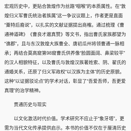
宏观历史中，更贴合敦煌作为丝路“咽喉”的本质属性。在“敦
煌归义军曹氏统治者族属”这一争议议题上，作者更是直面
“粟特后裔说”，以扎实的文献证据提出商榷。通过梳理《曹
通神道碑》《曹良才邈真赞》等文书，指出曹氏家族郡望为
“谯郡”，且与东汉敦煌大族曹全、唐初瓜州将领曹通一脉相
承；再结合莫高窟第98窟曹氏供养像“脸圆面阔、鼻梁较平”
的汉人相貌特征，以及曹氏与敦煌汉族著姓索、阴、翟氏的
通婚关系，还原了归义军政权“以汉族为主体”的历史原貌。
这种“以证据驳论点”的学术对话，彰显了“吾爱吾师，吾更爱
真理”的治学精神。
贯通历史与现实
以文化激活时代价值。学术研究不应止于“象牙塔”，更
需为当代文化传承提供启示。本书的价值不仅在于厘清历史