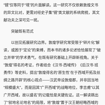
“镜”仅等同于“境”的片面解读。这一研究不仅依赖敦煌文书
的异文比对，更需对经史子集“镜”类文献的系统爬梳，其文
献功夫之深可见一斑。
突破既有范式
以创见拓展研究边界。敦煌学研究常受限于“碎片化”解
读，或困于“定论”的束缚，而本书的诸多论述恰恰展现了“破
立并举”的学术勇气，在既有研究基础上开辟新视角。关于
“敦煌”得名的考证，作者结合《汉书·西域传》《后汉书·班
勇传》等史料，提出“敦煌得名的‘原生性’在于西域开拓及丝
绸之路开辟”的核心观点——汉武帝设敦煌郡，并非因当地
“规模盛大”，而是因其“广开西域”的战略地位，李吉甫“以其
广开西域，故以盛名”的记载恰是关键佐证。这一解读跳出
了“就地名论地名”的局限，将“敦煌”置于汉王朝经略西域的