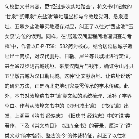
句校勘文书内容，更“经过多次实地踏查”，将文书中记载的
“甘泉”“贰师泉”“东盐池”等地理坐标与今敦煌党河、悬泉遗
址、五墩乡盐池等实地遗存对应，纠正了以往对“西盐池”“玉
女泉”方位的误判。同样，在“居延汉简里程简地理调查与考
释”中，作者以E·P·T59：582简为核心，结合居延破城子遗
址出土简牍，对汉代删丹、日勒、屋兰等县城址进行定位，
甚至通过步测古城残垣、采集汉陶片与钱币，确证今山丹县
五里墩古城为汉日勒县城。这种“让文献落地、让遗址说话”
的研究方法，正是西北史地研究最需传承的学术传统。此
外，本书对敦煌遗书中“镜”类文献的系统梳理，填补了学界
空白。作者从敦煌文书中的《沙州城土镜》《书仪镜》出
发，上溯至《隋书·经籍志》《旧唐书·经籍志》中的“镜”类
著作，下及《崇文总目》《四库全书》的著录，厘清了“镜”
类文献“简本指南、鉴古资今”的体裁特征，纠正了以往将