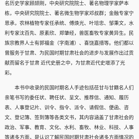
名历史学家顾颉刚，中央研究院院士、著名物理学家萨本
栋，中央研究院院士、著名微生物学家邓叔群；金融专家宁
恩承，农林植物专家任承统、傅焕光、叶培忠、邹秉文，水
利专家沈百先、原素欣、郑肇经，兽医畜牧专家黄异生。民
族宗教界人士有郭福金（字南浦）、喜饶嘉措等。他们都以
曾服务于甘肃、为民国时期甘肃社会的进步与发展作出过贡
献而留名于甘肃 近代史册之中，为甘肃近代史增添了光
彩。
本书中收录的民国时期名人手迹包括莅甘与甘籍名人们
亲笔书写的委任状、聘任状、呈文、推荐信、通知、履历
表、人事登记片、训令、指令、派令、请假信、便函、咨
文、登记簿、签到簿等各类文书，其内容涵盖了甘肃社会的
政治、军事、教育、文化、水利、畜牧、林业、科技、人事
等诸多方面，是认识了解民国时期甘肃社会诸多方面情况的