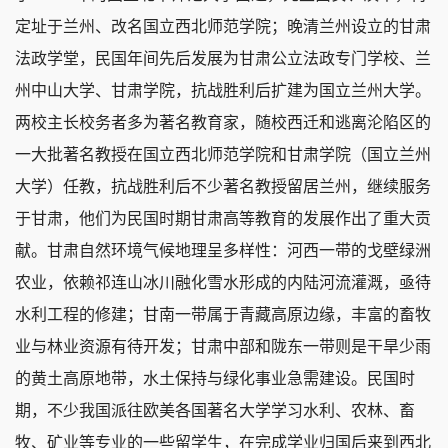
定址于兰州、改名国立西北师范学院；晚清兰州设立的甘肃
法政学堂，民国年间先后发展为甘肃公立法政专门学校、兰
州中山大学、甘肃学院，抗战胜利后扩建为国立兰州大学。
两校主长校务者多为著名教育家，随校西迁和逃离沦陷区的
一大批著名教授在国立西北师范学院和甘肃学院（国立兰州
大学）任教，抗战胜利后不少著名教授留居兰州，继续服务
于甘肃，他们为民国时期甘肃高等教育的发展作出了重大贡
献。甘肃自然环境气候地理呈多样性：河西一带的戈壁绿洲
农业，依赖祁连山冰川融化雪水形成的内陆河流灌溉，亟待
水利工程的修建；甘南一带属于青藏高原边缘，丰富的畜牧
业与林业资源有待开发；甘肃中部和陇东一带则是干旱少雨
的黄土高原地带，水土保持与绿化事业急需建设。民国时
期，不少我国派往欧美各国著名大学学习水利、农林、畜
牧、矿业等专业的一些留学生，在完成学业归国后来到西北