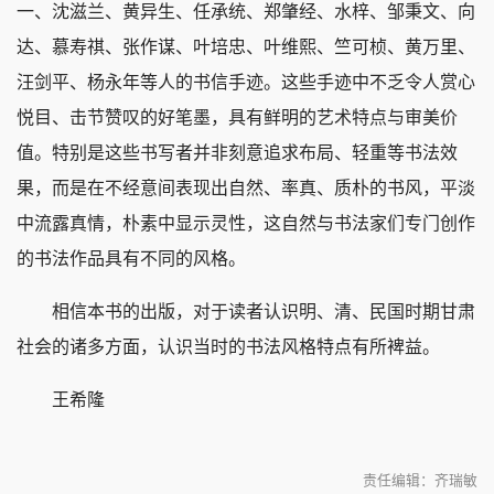
一、沈滋兰、黄异生、任承统、郑肇经、水梓、邹秉文、向
达、慕寿祺、张作谋、叶培忠、叶维熙、竺可桢、黄万里、
汪剑平、杨永年等人的书信手迹。这些手迹中不乏令人赏心
悦目、击节赞叹的好笔墨，具有鲜明的艺术特点与审美价
值。特别是这些书写者并非刻意追求布局、轻重等书法效
果，而是在不经意间表现出自然、率真、质朴的书风，平淡
中流露真情，朴素中显示灵性，这自然与书法家们专门创作
的书法作品具有不同的风格。
相信本书的出版，对于读者认识明、清、民国时期甘肃
社会的诸多方面，认识当时的书法风格特点有所裨益。
王希隆
责任编辑：齐瑞敏