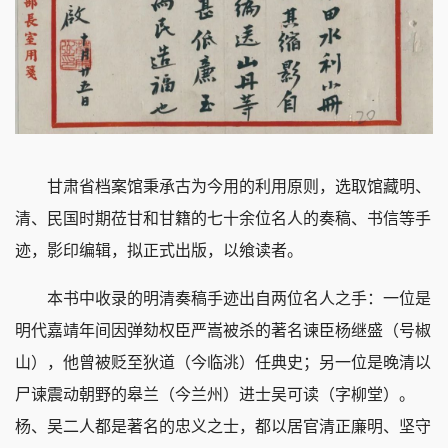
甘肃省档案馆秉承古为今用的利用原则，选取馆藏明、
清、民国时期莅甘和甘籍的七十余位名人的奏稿、书信等手
迹，影印编辑，拟正式出版，以飨读者。
本书中收录的明清奏稿手迹出自两位名人之手：一位是
明代嘉靖年间因弹劾权臣严嵩被杀的著名谏臣杨继盛（号椒
山），他曾被贬至狄道（今临洮）任典史；另一位是晚清以
尸谏震动朝野的皋兰（今兰州）进士吴可读（字柳堂）。
杨、吴二人都是著名的忠义之士，都以居官清正廉明、坚守