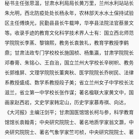
秘书主任张思温，甘肃水利局局长黄万里，兰州水利站站长
朱允明，西北防疫处处长杨永年，农林部天水水土保持试验
区主任傅焕光，民勤县县长牛载坤，华亭县法院法官蔡景文
等。收录手迹的教育文化科学技术界人士有：国立西北师范
学院院长李蒸、黎锦熙，教务长袁敦礼，教育学教授李鹤
鼎；甘肃法政专门学校校长施国桢、杨集瀛，甘肃学院院长
邓春膏、朱铭心、王自治，国立兰州大学校长辛树帜、教务
长郭维屏、文理学院院长董爽秋、医学院院长乔树民、法律
系教授盛成、数学系教授段子美；省立兰州女子中学校长沈
滋兰，省立第一中学校长张作谋；著名楹联大家黄文中，国
画家赵西岩，文史学家韩定山，历史学家慕寿祺、向达，
《大河报》主编汪剑平；甘肃国医馆馆长柯与参，科学教育
馆馆长袁翰青；中央研究院院士、著名地质学家翁文灏，中
央研究院院士、著名气象学家竺可桢，中央研究院院士、著