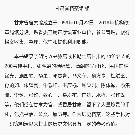
甘肃省档案馆 编
甘肃省档案馆成立于1959年10月22日，2018年机构改
革局馆分设，系省委直属正厅级事业单位，参公管理，履行
档案收集、整理、保管和提供利用职能。
本书辑录了明清以来旅居或长期定居甘肃的74位名人的
200余幅手札，如明朝的杨继盛，清朝的吴可读，民国的林
锡光、施国帧、杨思、邓春膏、马文车、俞方皋、杜斌丞、
孙蔚如、朱铎民、牛载坤、王应榆、顾颉刚、陈体诚、杨集
瀛、李蒸、张维、张心一、慕寿祺、向达、水梓、张作谋
等，他们或在甘肃为官，或暂居甘肃，留下了大量珍贵的手
札，包括书信、公文、履历等。作为历史档案，这些手札对
于研究明清以来甘肃的历史文化具有一定的参考价值。