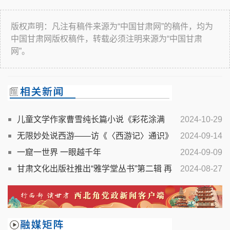
版权声明：凡注有稿件来源为“中国甘肃网”的稿件，均为
中国甘肃网版权稿件，转载必须注明来源为“中国甘肃
网”。
儿童文学作家曹雪纯长篇小说《彩花涂满
2024-10-29
天》出版
无限妙处说西游——访《〈西游记〉通识》
2024-09-14
作者竺洪波
一窟一世界 一眼越千年
2024-09-09
甘肃文化出版社推出“雅学堂丛书”第二辑 再
2024-08-27
度诠释一代学人使命与担当