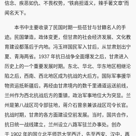
信念、疾恶如仇、不畏权势，“铁肩担道义，辣手著文章”而
闻名天下。
本书中主要收录了民国时期一些莅甘与甘籍名人的手
迹。民国肇造，政体变更，但甘肃的社会经济发展、文化教
育建设都落后于内地。冯玉祥国民军入甘后，从甘肃划出宁
夏、青海两省。1937 年抗日战争全面爆发之后，甘肃进入
历史上的一个重要发展时期。东北、华北、华东地区相继沦
陷之后，西南、西北地区成为抗战的大后方。国际军事援华
物资运抵新疆后，再经由甘肃境内的数千里通道运送前线，
兰州作为西北抗战后方的重镇，政治军事地位大为突显。兰
州是第八战区司令部驻地，蒋介石曾亲兼该战区司令长官。
抗战时期，甘肃的各方面建设空前发展。当时，国共合作，
抗日统一战线建立，兰州设立八路军驻兰办事处。创办
于 1902 年的国立北平师范大学西迁，先至西安、汉中，再