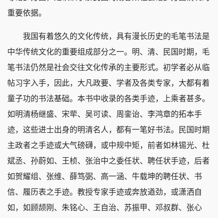
重要依据。
我国有着悠久的文化传统，具有漫长历史的毛笔书法是
中华传统文化的重要组成部分之一。明、清、民国时期，毛
笔书法仍然是社会交往文化传承的主要形式。初学者必从临
帖习字入手，因此，大凡政要、学者及各类专家，大都有着
童子功的书法基础。本书中收录的各类手迹，上乘者甚多。
如明清杨继盛、宋荦、吴可读、周銮诒、李鸿章的拓本手
迹，这些进士出身的明清名人，都有一笔好书法。民国时期
主政者之手迹或大气磅礴，或中规中矩，前者如林锡光、杜
斌丞、孙蔚如、王桢、张治中之委任状、聘任状手迹，后者
如贺耀组、张维、薛笃弼、高一涵、牛载坤的聘任状、书
信、履历表之手迹。教授专家手迹或奔放遒劲，或潇洒自
如，如顾颉刚、朱铭心、王自治、苏振甲、邓叔群、张心