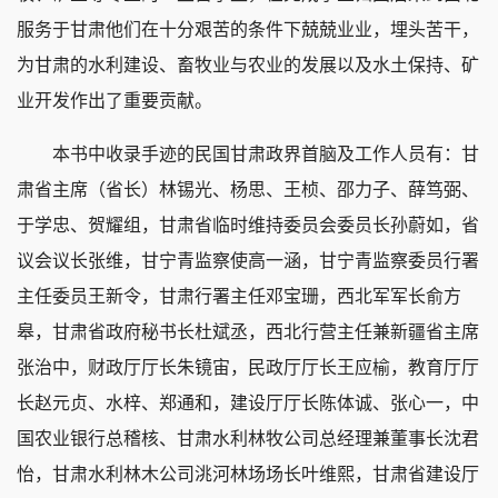
服务于甘肃他们在十分艰苦的条件下兢兢业业，埋头苦干，
为甘肃的水利建设、畜牧业与农业的发展以及水土保持、矿
业开发作出了重要贡献。
本书中收录手迹的民国甘肃政界首脑及工作人员有：甘
肃省主席（省长）林锡光、杨思、王桢、邵力子、薛笃弼、
于学忠、贺耀组，甘肃省临时维持委员会委员长孙蔚如，省
议会议长张维，甘宁青监察使高一涵，甘宁青监察委员行署
主任委员王新令，甘肃行署主任邓宝珊，西北军军长俞方
皋，甘肃省政府秘书长杜斌丞，西北行营主任兼新疆省主席
张治中，财政厅厅长朱镜宙，民政厅厅长王应榆，教育厅厅
长赵元贞、水梓、郑通和，建设厅厅长陈体诚、张心一，中
国农业银行总稽核、甘肃水利林牧公司总经理兼董事长沈君
怡，甘肃水利林木公司洮河林场场长叶维熙，甘肃省建设厅