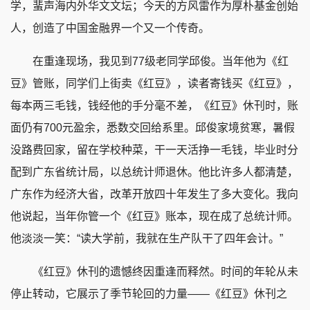
学，蜚声海内外华文文坛；今天的方风雷作为厚朴基金创始
人，创造了中国金融界一个又一个传奇。
在重逢现场，我见到77级老同学邱俊。当年他为《红
豆》管账，同学们上街卖《红豆》，读者寄钱买《红豆》，
每本两三毛钱，钱经他的手分毫不差，《红豆》休刊时，账
面仍有700元盈余，悉数交回给系里。邱俊家境贫寒，暑假
没路费回家，留在学校种菜，干一天活挣一毛钱，毕业时分
配到广东省统计局，以总统计师退休。他比许多人都清楚，
广东作为经济大省，改革开放四十年发生了多大变化。我向
他说起，当年你管一个《红豆》账本，现在成了总统计师。
他淡淡一笑：“读大学前，我就在生产队干了四年会计。”
《红豆》休刊的遗憾终因重逢而释然。时间的年轮从未
停止转动，它展示了季节轮回的力量——《红豆》休刊之