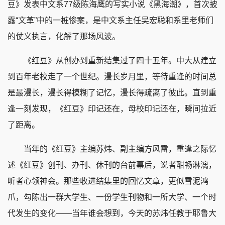
豆》发表中文系77级陈海鹰的写实小说《黑海潮》，首次披
露“文革”中的一桩惨案，是中文系主任吴宏聪和系里老师们
的仗义执言，化解了那场风波。
《红豆》从创办到重新结集过了四十五年。中大从建立
到百年老校走了一个世纪。漫长岁月里，等待重逢的时间总
是最漫长，漫长得模糊了记忆，漫长得疏离了彼此。直到重
逢一刻发现，《红豆》印记还在，母校印记还在，瞬间拉近
了距离。
当年的《红豆》主编苏炜、副主编方风雷，重逢之际忆
述《红豆》创刊、办刊、休刊的台前幕后，说者酣畅淋漓，
听者心领神会。那些收进结集里的回忆文章，更似雪泥鸿
爪，勾陈出一群大学生、一份学生刊物和一所大学、一个时
代发生的变化——当年谁会想到，今天的苏炜任教于耶鲁大