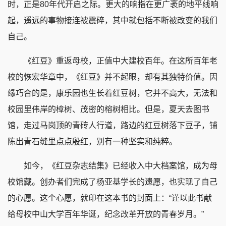
时，正是80年代开启之际。更大的响指在更广袤的地平线响
起，遥远的事物接连被震碎，其中就包括不断被改变的我们
自己。
《红豆》重返母校，正值中大建校百年。在这所百年老
校的恢宏华章中，《红豆》并不起眼，却有其独特价值。因
缘巧合的是，康乐园也生长着红豆树，它并不高大，无法和
校园里伟岸的樟树、茂密的榕树相比。但是，夏天去图书
馆，走过马岗顶的青砖人行道，路边的红豆树落下豆子，铺
陈出青石缝里点点殷红，别有一种坚实和纯粹。
如今，《红豆杂志结集》已经收入中大档案馆，成为母
校馆藏。创办者们完成了杨亚基学长的遗愿，也实现了自己
的心愿。这个心愿，就印在这本书的封面上：“谨以此书献
给母校中山大学百年华诞，纪念改革开放的青春岁月。”