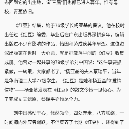
态回到它的出生地，“新三届”们也都已进入暮年。惟有母
校，青葱依旧。
《红豆》结集，始于76级学长杨亚基的提议。他在校时
出任过《红豆》编委，毕业后在广东出版界深耕多年，编辑
出版过不少有影响的作品，惜因积劳成疾英年早逝。这位资
深出版家在世时一大心愿，就是把散落尘间的《红豆》收集
成册。他曾对一起共事的79级学弟刘中国说：“这件事要抓
紧做，一转眼，大家都老了。”杨亚基的夫人蔡瑞平，当年
是华南理工大学77级学生，《红豆》是她和杨亚基的“爱情
信物”——杨亚基发表在《红豆》的散文令她一见倾心。为
了完成丈夫遗愿，蔡瑞平亦倾尽全力。
刘中国感动于心，慨然领命，四处奔走，八方联络，一
时间海内外应者踊跃，不但集齐了七期《红豆》，还得到了