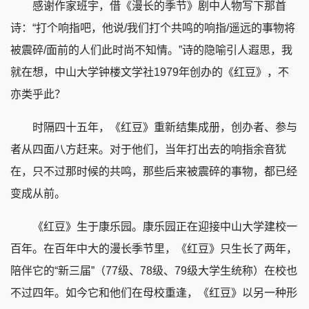
感谢作家班宇，借《漫长的季节》剧中人物写下那首
诗：“打个响指吧，他说/我们打个共鸣的响指/遥远的事物将
被震碎/面前的人们此时尚不知情。”诗的隐喻引人遐思，我
就在想，中山大学钟楼文学社1979年创办的《红豆》，不
亦类乎此？
时隔四十五年，《红豆》重新结集成册，创办者、参与
者从四面八方赶来。对于他们，当年打出去的响指余音犹
在，只不过那时候的共鸣，那些后来被震碎的事物，都已经
变成从前。
《红豆》生于康乐园。康乐园正在迎接中山大学建校一
百年。在百年中大的漫长季节里，《红豆》只生长了两年，
陪伴它的“新三届”（77级、78级、79级大学生统称）在校也
不过四年。如今它和他们在母校重逢，《红豆》以另一种形