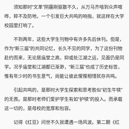
须知那时“文革”阴霾刚驱散不久，从万马齐喑到众声喧
哗，猝不及防地，一个引发巨大共鸣的响指，就这样在大学
校园里打响了。
不到两年，这些大学生刊物中有许多先后休刊。但是，
作为“新三届”的共同记忆，长久不见的同学，为了这份刊物
赴约而来，无论居庙堂之高，抑或处江湖之远，见面仍是同
学。况乎庙堂和江湖都已渐渺，“新三届”也成了历史标签，
惟有年少时的书生意气，尚能让彼此惺惺相惜犹存共鸣。
引起共鸣的，是那时大学生探索和思考胜似“初生牛犊”
的无畏。是那时老师们爱护学生有如“护犊”的投入。而承载
这一切的，是母校的宽厚和包容。
记得《红豆》问世不久就遭遇一场风波。第二期《红