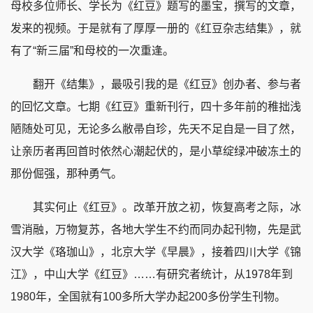
母校多位师长、学长为《红豆》题写的墨宝，撰写的文章，
发来的视频。于是就有了厚厚一册的《红豆杂志结集》，就
有了“新三届”和母校的一次重逢。
翻开《结集》，最吸引我的是《红豆》创办者、参与者
的回忆文章。七期《红豆》重新刊行，四十多年前的稚拙浅
陋随处可见，无论多么敝帚自珍，先天不足自是一目了然，
让亲历者再回首时依然心潮起伏的，是小草绽绿冲破冻土的
那份倔强，那种勇气。
其实何止《红豆》。改革开放之初，恢复高考之际，冰
雪消融，万物复苏，各地大学生不约而同办起刊物，先是武
汉大学《珞珈山》，北京大学《早晨》，接着四川大学《锦
江》，中山大学《红豆》……有研究者统计，从1978年到
1980年，全国就有100多所大学办起200多份学生刊物。