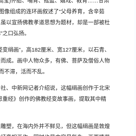
 高莹)怀胎、哺育、摇篮、嬉戏、教育……甘肃
幅图像组成的连环画叙述了“父母养育，含辛茹
。其虽以宣扬佛教孝道思想为题材，却是一部被杜
”之口弘扬。
绢画”，高182厘米、宽127厘米，以石青、
绘而成。画中人物众多，有佛、菩萨及僧俗人物
统而不滞，活而不乱。
社、中新网记者介绍说，这幅绢画创作于北宋
母恩重经》创作的佛教经变故事画，提取其中精
雕塑，在海内外并不鲜见，但这幅绢画是敦煌