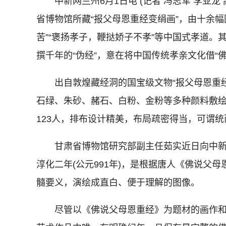
中新网兰州6月1日电 (记者 冯志军 李亚龙
省博物馆所藏“报父母恩重经变绢画”，由十余
苦”“褒扬孝子，鞭挞娇子不孝”等中国式孝道
撰千年的“伪经”，意在将中国传统孝亲文化借“佛
出自敦煌藏经洞的国宝级文物“报父母恩重经变
石绿、朱砂、赭石、白粉、金粉等多种颜料敷
123人，排布设计精美，布局疏密得当，可谓
甘肃省博物馆研究部副主任茹实近日向中新
淳化二年(公元991年)，是根据唐人《佛说父
髓要义，演绘成直白、便于理解的图像。
尽管以《佛说父母恩重经》为题材的画作和