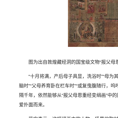
图为出自敦煌藏经洞的国宝级文物“报父母恩重
“十月将满，产后母子具显，洗浴时”“母为其
脑时”“父母养育卧在栏车时”“或复曳腹随行，呜
隔千年，依然能够从“报父母恩重经变绢画”中
爱扑面而来。