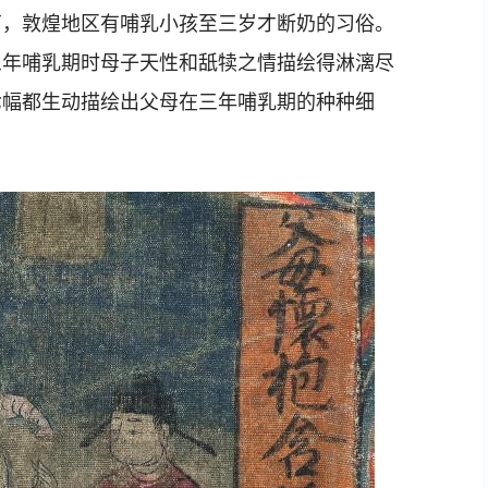
，敦煌地区有哺乳小孩至三岁才断奶的习俗。
三年哺乳期时母子天性和舐犊之情描绘得淋漓尽
七幅都生动描绘出父母在三年哺乳期的种种细