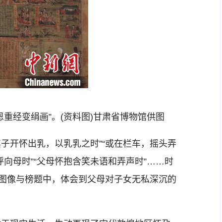
经变绢画”。(资料图)甘肃省博物馆供图
子开怀出乳，以乳乳之时”“或在栏车，摇头弄
呼向母时”“父母怀抱含笑未语和弄声时”……时
的图像与榜题中，体会到父母对子女无私深沉的