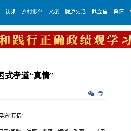
视频
乡村振兴
文旅
陇原史话
鼎立信
舆情
国式孝道“真情”
道“真情”