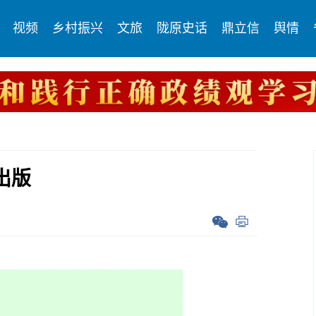
视频
乡村振兴
文旅
陇原史话
鼎立信
舆情
出版