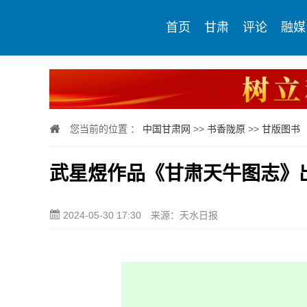
首页
甘肃
评论
融媒
您当前的位置 ：
中国甘肃网
>>
书香陇原
>>
甘版图书
武星煜作品《甘肃天牛图志》
2024-05-30 17:30
来源：天水日报