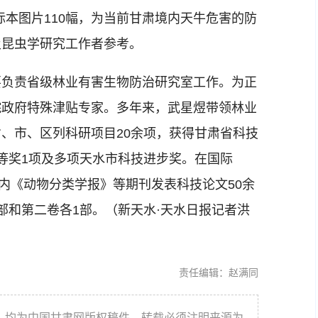
虫标本图片110幅，为当前甘肃境内天牛危害的防
及昆虫学研究工作者参考。
负责省级林业有害生物防治研究室工作。为正
院政府特殊津贴专家。多年来，武星煜带领林业
、市、区列科研项目20余项，获得甘肃省科技
等奖1项及多项天水市科技进步奖。在国际
国内《动物分类学报》等期刊发表科技论文50余
部和第二卷各1部。（新天水·天水日报记者洪
责任编辑：赵满同
件，均为中国甘肃网版权稿件，转载必须注明来源为