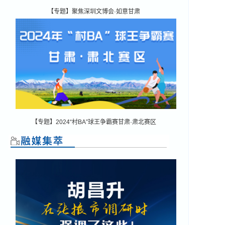
【专题】聚焦深圳文博会·如意甘肃
【专题】2024“村BA”球王争霸赛甘肃·肃北赛区