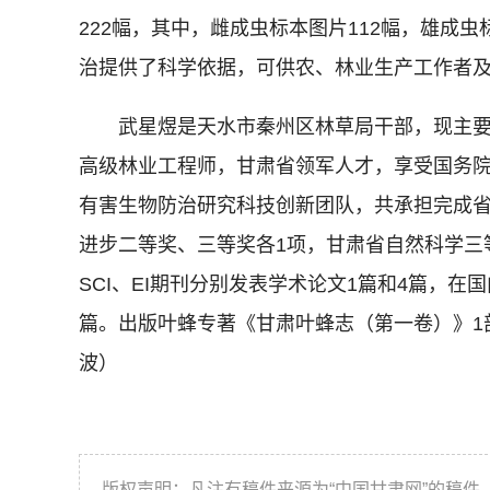
222幅，其中，雌成虫标本图片112幅，雄成
治提供了科学依据，可供农、林业生产工作者
武星煜是天水市秦州区林草局干部，现主要
高级林业工程师，甘肃省领军人才，享受国务
有害生物防治研究科技创新团队，共承担完成省
进步二等奖、三等奖各1项，甘肃省自然科学三
SCI、EI期刊分别发表学术论文1篇和4篇，在
篇。出版叶蜂专著《甘肃叶蜂志（第一卷）》1
波）
版权声明：凡注有稿件来源为“中国甘肃网”的稿