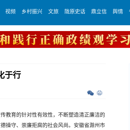
视频
乡村振兴
文旅
陇原史话
鼎立信
舆情
化于行
传教育的针对性有效性，不断塑造清正廉洁的
道德操守、崇廉拒腐的社会风尚。安徽省滁州市