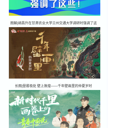
图解|胡昌升在甘肃农业大学兰州交通大学调研时强调了这
些！
长图|昼晷极处 壁上敦煌——千年壁画里的仲夏岁时