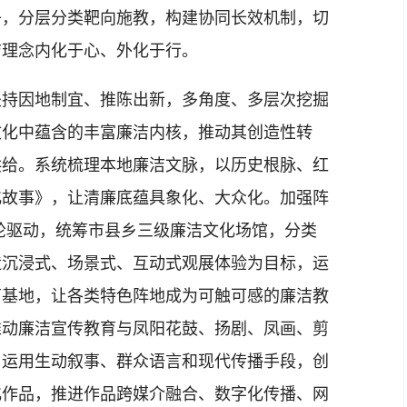
子，分层分类靶向施教，构建协同长效机制，切
洁理念内化于心、外化于行。
持因地制宜、推陈出新，多角度、多层次挖掘
文化中蕴含的丰富廉洁内核，推动其创造性转
供给。系统梳理本地廉洁文脉，以历史根脉、红
化故事》，让清廉底蕴具象化、大众化。加强阵
双轮驱动，统筹市县乡三级廉洁文化场馆，分类
造沉浸式、场景式、互动式观展体验为目标，运
育基地，让各类特色阵地成为可触可感的廉洁教
推动廉洁宣传教育与凤阳花鼓、扬剧、凤画、剪
，运用生动叙事、群众语言和现代传播手段，创
化作品，推进作品跨媒介融合、数字化传播、网