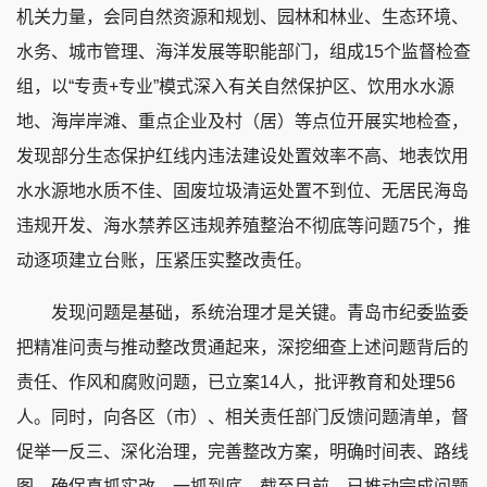
机关力量，会同自然资源和规划、园林和林业、生态环境、
水务、城市管理、海洋发展等职能部门，组成15个监督检查
组，以“专责+专业”模式深入有关自然保护区、饮用水水源
地、海岸岸滩、重点企业及村（居）等点位开展实地检查，
发现部分生态保护红线内违法建设处置效率不高、地表饮用
水水源地水质不佳、固废垃圾清运处置不到位、无居民海岛
违规开发、海水禁养区违规养殖整治不彻底等问题75个，推
动逐项建立台账，压紧压实整改责任。
发现问题是基础，系统治理才是关键。青岛市纪委监委
把精准问责与推动整改贯通起来，深挖细查上述问题背后的
责任、作风和腐败问题，已立案14人，批评教育和处理56
人。同时，向各区（市）、相关责任部门反馈问题清单，督
促举一反三、深化治理，完善整改方案，明确时间表、路线
图，确保真抓实改、一抓到底。截至目前，已推动完成问题