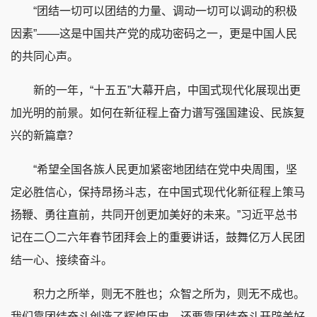
“团结一切可以团结的力量、调动一切可以调动的积极
因素”——这是中国共产党的成功密码之一，更是中国人民
的共同心声。
新的一年，“十五五”大幕开启，中国式现代化展现出更
加光明的前景。如何在新征程上奋力谱写强国建设、民族复
兴的新篇章？
“希望全国各族人民更加紧密地团结在党中央周围，坚
定必胜信心，保持昂扬斗志，在中国式现代化新征程上策马
扬鞭、勇往直前，共同开创更加美好的未来。”习近平总书
记在二〇二六年春节团拜会上的重要讲话，鼓舞亿万人民团
结一心、接续奋斗。
积力之所举，则无不胜也；众智之所为，则无不成也。
我们靠团结奋斗创造了辉煌历史，还要靠团结奋斗开辟美好