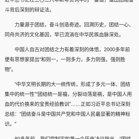
斗背后深刻的辩证法。
力量源于团结，奋斗创造奇迹。回溯历史，团结一心、
同舟共济的文化基因，早已流淌在中华民族血脉深处。
中国人自古对团结之力有着深刻的体悟，2000多年前
便有思想家提出“和则一，一则多力，多力则强，强则胜
物”。
“中华文明长期的大一统传统，形成了多元一体、团结
集中的统一性”“团结统一是福，分裂动荡是祸，是中国人用
血的代价换来的宝贵经验教训”……正如习近平总书记深刻
总结：“团结奋斗是中国共产党和中国人民最显著的精神标
识。”
80多年前，我们党制定的第一个历史决议指出，“团结