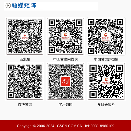
西北角
中国甘肃网微信
中国甘肃网微博
微博甘肃
学习强国
今日头条号
Copyright © 2006-2024 GSCN.COM.CN tel: 0931-8960109