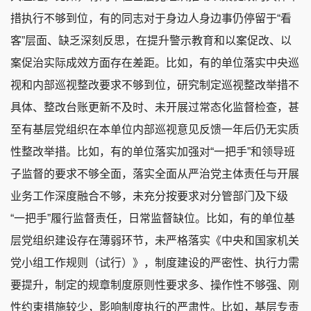
措执行不够到位，有的同志对于身边人身边事仍停留于“看
客”层面、缺乏深刻反思，在提升警示教育和以案促改、以
案促治实际成效方面存在差距。比如，有的单位落实中央巡
视和内部巡视整改要求不够到位，研究制定巡视整改举措不
具体、整改台账更新不及时、未开展过常态化监督检查，甚
至有基层党组织在本单位内部巡视意见反馈一年后仍无实质
性整改举措。比如，有的单位落实加强对“一把手”和领导班
子监督的要求不够全面，落实全面从严治党主体责任与开展
业务工作深度融合不够，未充分按要求对分管部门及下级
“一把手”履行监督责任，日常监督缺位。比如，有的单位基
层党组织建设存在薄弱环节，未严格落实《中央和国家机关
党小组工作规则（试行）》，制度建设的严密性、执行力需
要提升，制定的规章制度原则性要求多、操作性不够强、刚
性约束措施较少，影响制度执行的严肃性。比如，基层专责