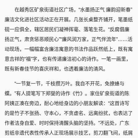
在越秀区矿泉街道社区广场，“水墨扬正气 廉韵迎新春”
廉洁文化进社区活动正在开展。几张长桌整齐铺开，笔墨纸
砚一应俱全，辖区居民们凝神挥毫、落笔生花。“反腐倡廉
扬正气，肃贪惩恶顺民心”“廉风润万家，正气伴流年”……活
动现场，一幅幅富含廉洁寓意的书法作品跃然纸上，既有寓
意吉祥的“福”字，也有传递廉洁初心的诗作。一笔一画里，
既有新春佳节的喜庆祥和，也透着廉洁的清风。
“一节复一节，千枝攒万叶。我自不开花，免撩蜂与
蝶。”有人提笔写下郑燮的诗作《竹》。家住矿泉街道的陈
阿姨正凑在旁边，耐心地给身边的小朋友解读：“这首诗写
的是竹子不张扬、守本心，不贪虚名、远离纷扰，也表达了
作者洁身自爱、时时保持清醒头脑的坚持。”不远处，广东
剪纸非遗代表性传承人正现场展示技艺，剪刀翻飞间，纸屑