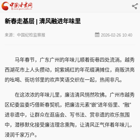
新春走基层 | 清风融进年味里
来源：中国纪检监察报
2026-02-26 10:40
马年春节，广东广州的年味儿顺着街巷四处流淌。越秀
西湖花市上人头攒动，姹紫嫣红的年花缀满摊位，商贩洪亮
的吆喝、街坊邻里的欢声笑语交织在一起，热闹非凡。
在这浓浓的年味儿里，廉洁清风悄然吹拂。广州市越秀
区纪委监委巧借新春契机，把廉洁元素“嵌”进年俗里、“融”
进非遗中，让群众在逛庙会、写书法、赏非遗的欢乐氛围
中，潜移默化接受廉洁理念熏陶，让清风正气伴着年味儿，
浸润千家万户。