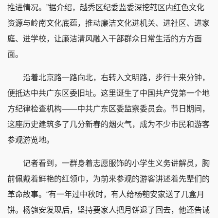
推进情况。”据介绍，越秀区纪委监委深挖辖区内红色文化
资源与岭南文化底蕴，推动廉洁文化进机关、进社区、进家
庭、进学校，让廉洁清风融入干部群众日常生活的方方面
面。
沿着北京路一路向北，右转入文明路，步行十来分钟，
便抵达中共广东区委旧址。这里诞生了中国共产党第一个地
方纪律检查机构——中共广东区委监察委员会。节日期间，
这座历史建筑多了几分新春的烟火气，成为不少市民和游客
参观游览地。
记者看到，一群身着志愿服饰的小学生义务讲解员，胸
前佩戴着鲜艳的红领巾，为前来参观的游客讲述着先辈们的
革命故事。“有一年过中秋时，有人给杨匏安家送了几盒月
饼。杨匏安发现后，坚持要家人把月饼退了回去，他还告诫