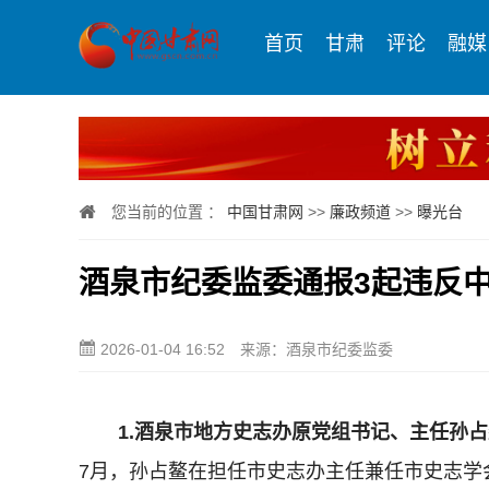
首页
甘肃
评论
融媒
您当前的位置 ：
中国甘肃网
>>
廉政频道
>>
曝光台
酒泉市纪委监委通报3起违反
2026-01-04 16:52
来源：酒泉市纪委监委
1.酒泉市地方史志办原党组书记、主任孙
7月，孙占鳌在担任市史志办主任兼任市史志学