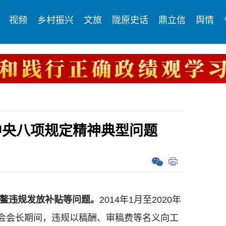
视频
乡村振兴
文旅
陇原史话
鼎立信
舆情
中央八项规定精神典型问题
占鳌违规发放补贴等问题。
2014年1月至2020年
会会长期间，违规以稿酬、审稿费等名义向工