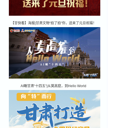
【甘快看】海报|甘肃文物“拍了拍”你，送来了元旦祝福！
AI瞰甘肃“十四五”|从莫高窟，到Hello World