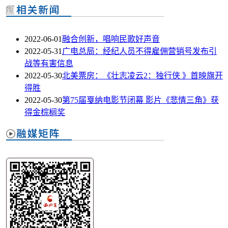
2022-06-01
融合创新，唱响民歌好声音
2022-05-31
广电总局：经纪人员不得雇佣营销号发布引
战等有害信息
2022-05-30
北美票房：《壮志凌云2：独行侠 》首映旗开
得胜
2022-05-30
第75届戛纳电影节闭幕 影片《悲情三角》获
得金棕榈奖