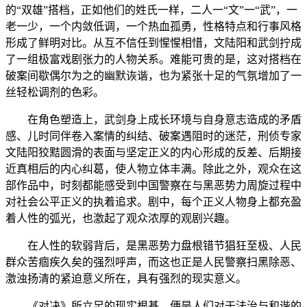
的“双雄”搭档，正如他们的姓氏一样，二人一“文”一“武”，一
老一少，一个内敛低调，一个热血孤勇，性格特点和行事风格
形成了鲜明对比。从互不信任到惺惺相惜，文陆阳和武剑拧成
了一组极富戏剧张力的人物关系。难能可贵的是，这对搭档在
破案间歇偶尔为之的幽默诙谐，也为紧张十足的气氛增加了一
丝轻松调剂的色彩。
在角色塑造上，武剑身上成长环境与自身意志造成的矛盾
感、儿时同伴卷入案情的纠结、破案遇阻时的迷茫，刑侦专家
文陆阳狡黠圆滑的表面与坚定正义的内心形成的反差、后期接
近真相后的内心纠葛，使人物立体丰满。除此之外，观众在这
部作品中，时刻都能感受到中国警察在与黑恶势力周旋过程中
对社会公平正义的执着追求。剧中，每个正义人物身上都充盈
着人性的弧光，也激起了观众浓厚的观剧兴趣。
在人性的软弱背后，是黑恶势力盘根错节猖狂至极、人民
群众苦痼疾久矣的强烈呼声，而这也正是人民警察扫黑除恶、
激浊扬清的紧迫意义所在，具有强烈的现实意义。
《对决》所立足的现实根基，便是人们对于法治与和谐的