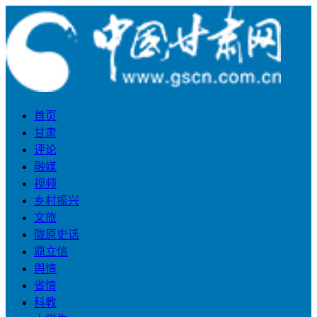
首页
甘肃
评论
融媒
视频
乡村振兴
文旅
陇原史话
鼎立信
舆情
省情
科教