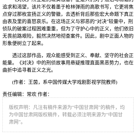
追求和渴望，该片不仅着墨于枪林弹雨的高歌书写，它更将焦
点穿过那枚宣扬正义的警徽，去透析背后那些宏大命题下真正
由表及里的喜怒哀乐。在这场正义与邪恶的“对决”较量中，刑
侦队的破案过程困难重重，但为了守护心中的正义，他们依旧
无畏前路艰险，毅然决然地彻查案件。因此，剧中正面人物的
形象便树立了起来。
透过这部作品，观众能感受到正义、奉献、坚守的社会正
能量。《对决》中的刑侦故事用悬疑推理直面黑恶势力，也在
曲折中追寻着正义之光。
(作者：王茵，系中国传媒大学戏剧影视学院教师)
责任编辑：常欢
作者：
版权声明：凡注有稿件来源为“中国甘肃网”的稿件，均
为中国甘肃网版权稿件，转载必须注明来源为“中国甘
肃网”。