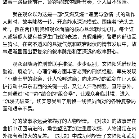
故事一路极速前行，紧锣密鼓的视听节奏，让人目不转睛。
就在观众以为这是一部“又燃又爆”“速度与激情”式的动作
大剧时，故事陡然一转，开启静水深流模式。围绕着“光头之
死”，摆在两位刑警和观众面前的核心悬念就此展开。每个证
人或嫌疑人都有着罗生门式的表述，真假难辨；警局内部也互
生猜忌。在密不透风的悬疑气氛和跌宕起伏的情节发展中，故
事逐渐显露出更复杂的叙事脉络和更深远的叙事野心。
观众跟随两位刑警联手推演、步步甄别，文陆阳凭借现场
勘验、痕迹学、心理学等方面丰富老辣的刑侦经验，率先发现
了小瑞士里的密道，让人惊呼过瘾；向来冲动的武剑在证人保
护行动中声东击西的关键一招，又让人汗毛倒竖，直呼意外。
主创通过“动”“静”结合的“组合拳”，让观众身临其境，进入
“沉浸式破案”，切实感受到了刑侦一线警员面对的各种复杂局
面和艰辛不易。
好的故事永远要依靠好的人物塑造。《对决》的故事是在
曲折中迂回前进的，角色塑造更加注重层次感，人物设定在内
外都有着较大的反差。《对决》中成功地塑造了文陆阳和武剑