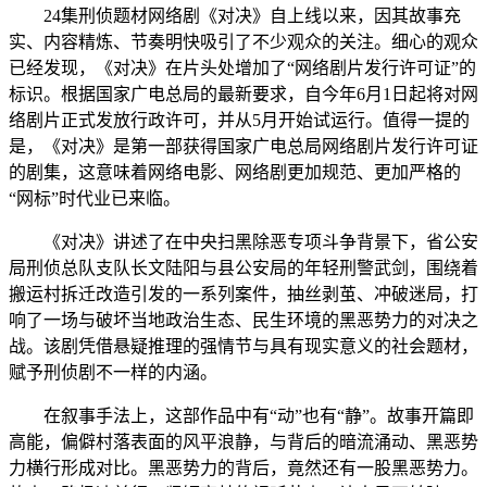
24集刑侦题材网络剧《对决》自上线以来，因其故事充
实、内容精炼、节奏明快吸引了不少观众的关注。细心的观众
已经发现，《对决》在片头处增加了“网络剧片发行许可证”的
标识。根据国家广电总局的最新要求，自今年6月1日起将对网
络剧片正式发放行政许可，并从5月开始试运行。值得一提的
是，《对决》是第一部获得国家广电总局网络剧片发行许可证
的剧集，这意味着网络电影、网络剧更加规范、更加严格的
“网标”时代业已来临。
《对决》讲述了在中央扫黑除恶专项斗争背景下，省公安
局刑侦总队支队长文陆阳与县公安局的年轻刑警武剑，围绕着
搬运村拆迁改造引发的一系列案件，抽丝剥茧、冲破迷局，打
响了一场与破坏当地政治生态、民生环境的黑恶势力的对决之
战。该剧凭借悬疑推理的强情节与具有现实意义的社会题材，
赋予刑侦剧不一样的内涵。
在叙事手法上，这部作品中有“动”也有“静”。故事开篇即
高能，偏僻村落表面的风平浪静，与背后的暗流涌动、黑恶势
力横行形成对比。黑恶势力的背后，竟然还有一股黑恶势力。