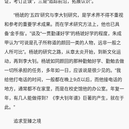
证，考订正误”，三是“追踪前沿，拓展认识”。
“杨琥的‘五四’研究与李大钊研究，是学术界不得不重视
和参考的重要学术成果。而在学术研究方法上，他也已具
备‘金手指’。”谈及“一贯勤谨好学”的杨琥好学的程度，朱成
甲认为“可说是孔子所称道的颜回一类的人物，远非一般之
人所可比”。杨琥的研究之路，从章太炎开始，到新文化运
动，再到李大钊。杨琥如同颜回的那种勤勉好学、勤勉去做
一切所承担的任务，多年如一日，应该说是很少见的。“我
给他打电话的时间，一般都在晚上9点以后，而他接电话的
地方，通常都不在家里，而是在校史馆他的办公室。年复一
年，有几人能做得到？《李大钊年谱》巨著的产生，就在于
此。”
追求至臻之境