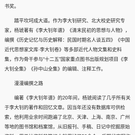
书奖。
踏平坎坷成大道。作为李大钊研究、北大校史研究专
家，杨琥著有《李大钊年谱》《清末民初的思想与人物》，
编撰《历史记忆与历史解释：民国时期名人谈五四》《中国
近代思想家文库·李大钊卷》等多部近代人物文集和史料
集，作为骨干参与“十二五”国家重点图书出版规划项目《李
大钊全集》《孙中山全集》的编辑、注释工作。
漫漫编撰之路
编著《李大钊年谱》的20年间，杨琥阅读了几乎所有关
于李大钊的著作和回忆文章。因当年还没有数据库可供检
索，他利用业余时间跑遍了北京、天津、上海、南京、广州
等地的图书馆和档案馆，从旧报刊、手稿、日记中挖掘原始