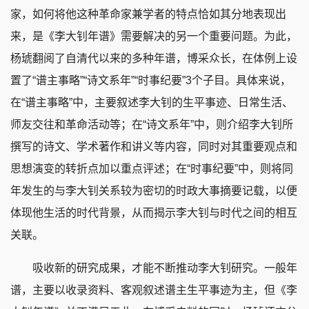
家，如何将他这种革命家兼学者的特点恰如其分地表现出
来，是《李大钊年谱》需要解决的另一个重要问题。为此，
杨琥翻阅了自清代以来的多种年谱，博采众长，在体例上设
置了“谱主事略”“诗文系年”“时事纪要”3个子目。具体来说，
在“谱主事略”中，主要叙述李大钊的生平事迹、日常生活、
师友交往和革命活动等；在“诗文系年”中，则介绍李大钊所
撰写的诗文、学术著作和讲义等内容，同时对其重要观点和
思想演变的转折点加以重点评述；在“时事纪要”中，则将同
年发生的与李大钊关系较为密切的时政大事摘要记载，以便
体现他生活的时代背景，从而揭示李大钊与时代之间的相互
关联。
吸收新的研究成果，才能不断推动李大钊研究。一般年
谱，主要以收录资料、客观叙述谱主生平事迹为主，但《李