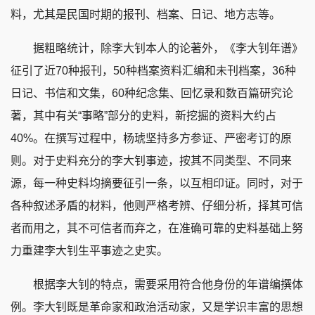
料，尤其是民国时期的报刊、档案、日记、地方志等。
据粗略统计，除李大钊本人的论著外，《李大钊年谱》
征引了近70种报刊，50种档案资料汇编和未刊档案，36种
日记、书信和文集，60种纪念集、回忆录和数百篇研究论
著，其中有关“事略”部分的史料，新挖掘的资料大约占
40%。在撰写过程中，杨琥坚持多方参证、严密考订的原
则。对于史料充分的李大钊事迹，按其不同类型、不同来
源，每一种史料均摘要征引一条，以互相印证。同时，对于
各种叙述矛盾的材料，他则严格考辨、仔细分析，择其可信
者而用之，其不可信者而弃之，在准确可靠的史料基础上努
力重建李大钊生平事迹之史实。
根据李大钊的特点，需要采用符合他身份的年谱编撰体
例。李大钊既是革命家和政治活动家，又是学识丰富的思想