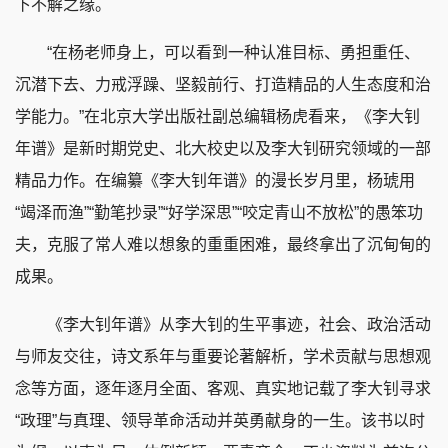
下不解之缘。
“在杨老师身上，可以看到一种认准目标、勇担重任、
沉潜下去、力戒浮躁、坚毅前行、打造精品的人生态度和治
学能力。”在北京大学出版社副总编辑杨虎看来，《李大钊
年谱》是新时期党史、北大校史以及李大钊研究领域的一部
精品力作。在编纂《李大钊年谱》的漫长岁月里，杨琥用
“竭泽而渔”“勤笔抄录”“好学深思”“咬定青山不放松”的愚笨功
夫，克服了常人难以想象的重重困难，最终拿出了沉甸甸的
成果。
《李大钊年谱》从李大钊的生平事迹，社会、政治活动
与师友交往，诗文系年与重要论著解析，学术贡献与思想观
念等方面，逐年逐月全面、客观、真实地记载了李大钊寻求
“政理”与真理、领导革命活动并英勇献身的一生。该书以时