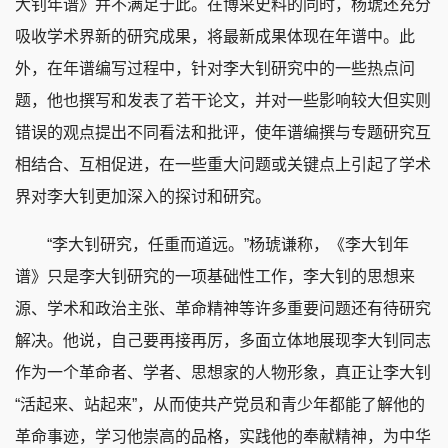
大钊年谱》并不满足于此。在博采史料的同时，杨琥还充分
吸收学术界新的研究成果，将最新成果体现在年谱中。此
外，在年谱编写过程中，针对李大钊研究中的一些热点问
题，他也撰写和发表了若干论文，并对一些影响较大但实则
错误的观点提出不同看法和批评，使年谱编撰与专题研究互
相结合、互相促进，在一些重大问题或关键点上引起了学术
界对李大钊更加深入的探讨和研究。
“李大钊研究，任重而道远。”杨琥谦称，《李大钊年
谱》只是李大钊研究的一项基础性工作，李大钊的思想来
源、学术和政治主张、革命精神等许多重要问题还有待研究
解决。他说，自己要再接再厉，多面立体地展现李大钊同志
作为一个革命者、学者、思想家的人物形象，真正让李大钊
“活起来、站起来”，从而使共产党员和青少年都能了解他的
革命事迹，学习他崇高的品格，实践他的奉献精神，为中华