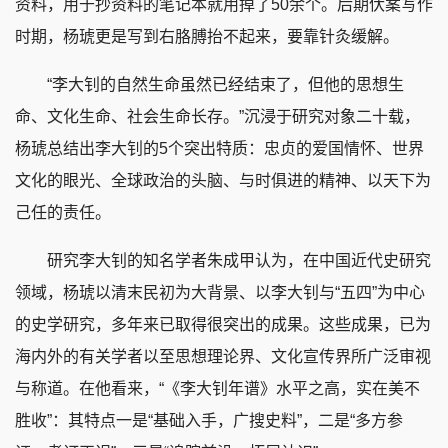
资料，用于抄资料的笔记本就用掉了50余个。后期伏案写作
时期，杨琥更是写到右胳膊抬不起来，要靠针灸缓解。
“李大钊的自然生命虽然已经结束了，但他的思想生
命、文化生命、社会生命长存。”沉浸于研究对象二十载，
杨琥总结出李大钊的5个突出特质：忠贞的爱国情怀、世界
文化的眼光、全球政治的头脑、与时俱进的精神、以天下为
己任的责任。
研究李大钊的知名学者朱成甲认为，在中国近代史研究
领域，杨琥以清末民初为大背景、以李大钊与“五四”为中心
的史学研究，多年来已取得很突出的成果。这些成果，已为
海内外的有关学者以至思想理论界、文化宣传界所广泛审视
与称道。在他看来，“《李大钊年谱》水平之高，实在美不
胜收”：其特点一是“基础入手，广搜史料”，二是“多方参