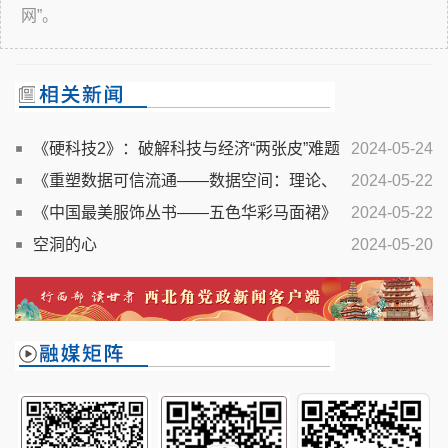
网”。
《硬科技2》：破解科技与经济“两张皮”难题
2024-05-24
《重塑数据可信流通——数据空间：理论、
2024-05-22
架构与实践》即将出版
《中国最美服饰丛书——五色华彩马面裙》
2024-05-22
在沪首发
空洞的心
2024-05-20