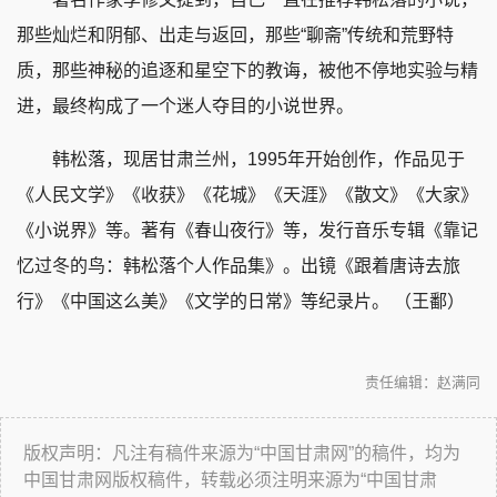
那些灿烂和阴郁、出走与返回，那些“聊斋”传统和荒野特
质，那些神秘的追逐和星空下的教诲，被他不停地实验与精
进，最终构成了一个迷人夺目的小说世界。
韩松落，现居甘肃兰州，1995年开始创作，作品见于
《人民文学》《收获》《花城》《天涯》《散文》《大家》
《小说界》等。著有《春山夜行》等，发行音乐专辑《靠记
忆过冬的鸟：韩松落个人作品集》。出镜《跟着唐诗去旅
行》《中国这么美》《文学的日常》等纪录片。 （王鄱）
责任编辑：赵满同
版权声明：凡注有稿件来源为“中国甘肃网”的稿件，均为
中国甘肃网版权稿件，转载必须注明来源为“中国甘肃