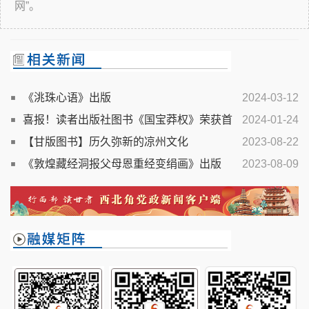
网”。
《洮珠心语》出版
2024-03-12
喜报！读者出版社图书《国宝莽权》荣获首
2024-01-24
届“新莽权衡文艺奖”文学类一等奖
【甘版图书】历久弥新的凉州文化
2023-08-22
《敦煌藏经洞报父母恩重经变绢画》出版
2023-08-09