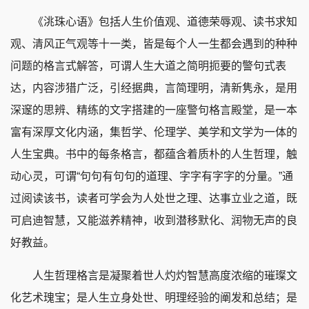
《洮珠心语》包括人生价值观、道德荣辱观、读书求知
观、清风正气观等十一类，皆是每个人一生都会遇到的种种
问题的格言式解答，可谓人生大道之简明扼要的警句式表
达，内容涉猎广泛，引经据典，言简理明，清新隽永，是用
深邃的思辨、精练的文字搭建的一座警句格言殿堂，是一本
富有深厚文化内涵，集哲学、伦理学、美学和文学为一体的
人生宝典。书中的每条格言，都蕴含着质朴的人生哲理，触
动心灵，可谓“句句有句句的道理、字字有字字的分量。”通
过阅读该书，读者可学会为人处世之理、达事立业之道，既
可启迪智慧，又能滋养精神，收到潜移默化、润物无声的良
好教益。
人生哲理格言是凝聚着世人灼灼智慧高度浓缩的璀璨文
化艺术瑰宝；是人生立身处世、明理经验的阐发和总结；是