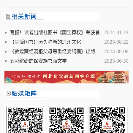
喜报！读者出版社图书《国宝莽权》荣获首
2024-01-24
届“新莽权衡文艺奖”文学类一等奖
【甘版图书】历久弥新的凉州文化
2023-08-22
《敦煌藏经洞报父母恩重经变绢画》出版
2023-08-09
五彩缤纷的保安族书面文学
2023-06-30