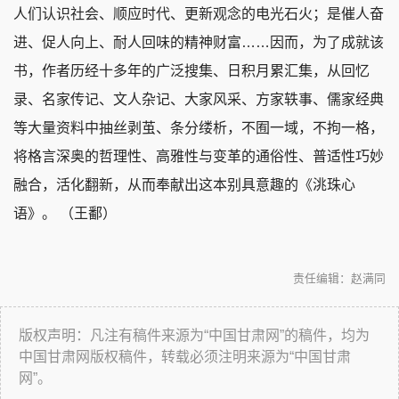
人们认识社会、顺应时代、更新观念的电光石火；是催人奋
进、促人向上、耐人回味的精神财富……因而，为了成就该
书，作者历经十多年的广泛搜集、日积月累汇集，从回忆
录、名家传记、文人杂记、大家风采、方家轶事、儒家经典
等大量资料中抽丝剥茧、条分缕析，不囿一域，不拘一格，
将格言深奥的哲理性、高雅性与变革的通俗性、普适性巧妙
融合，活化翻新，从而奉献出这本别具意趣的《洮珠心
语》。 （王鄱）
责任编辑：赵满同
版权声明：凡注有稿件来源为“中国甘肃网”的稿件，均为
中国甘肃网版权稿件，转载必须注明来源为“中国甘肃
网”。